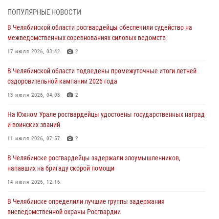
На Южном Урале спецназ Росгвардии провел военно-полевые
ПОПУЛЯРНЫЕ НОВОСТИ
сборы для кадетов
В Челябинской области росгвардейцы обеспечили судейство на
04 августа 2026, 10:03
1
межведомственных соревнованиях силовых ведомств
Росгвардейцы задержали трёх магазинных воров в Челябинске
17 июля 2026, 03:42
2
04 августа 2026, 10:00
В Челябинской области подведены промежуточные итоги летней
оздоровительной кампании 2026 года
На Южном Урале сотрудники Росгвардии задержали
подозреваемого в совершении убийства
13 июля 2026, 04:08
2
03 августа 2026, 11:41
На Южном Урале росгвардейцы удостоены государственных наград
и воинских званий
В Челябинской области росгвардейцами по горячим следам
задержан подозреваемый в грабеже
11 июля 2026, 07:57
2
03 августа 2026, 11:25
В Челябинске росгвардейцы задержали злоумышленников,
напавших на бригаду скорой помощи
14 июля 2026, 12:16
В Челябинске определили лучшие группы задержания
вневедомственной охраны Росгвардии