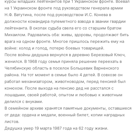
курсы младших лейтенантов при 1 Украинском фронте. Воевал
на 1 Украинском фронте под руководством генерала армии
Н.Ф. Ватутина, после под руководством И.С. Конева в
должности командира пулеметного взвода в звании гвардии
лейтенанта. В окопах судьба свела его со старшим братом
Михаилом. Радовались оба: живы, здоровы, продолжают бить
врага на одном фронте. Многое пришлось пережить ему на
войне: холод и голод, потерю боевых товарищей.
После войны дедушка вернулся в деревню Березовый Ключ,
женился. В 1968 году семья приняла решение переехать в
Челябинскую область в поселок Большевик Варненского
района. На тот момент в семье было 4 детей. В совхозе он
работал механизатором, животноводом, перед пенсией был
конюхом. После выхода на пенсию дед не расстался с
лошадьми, своей работой, опытом и любовью к животным
делился с внуками.
В семейном архиве хранятся памятные документы, оставшиеся
от деда: ордена и медали, военный билет, копии наградных
листов.
Дедушка умер 19 марта 1987 года на 62 году жизни.