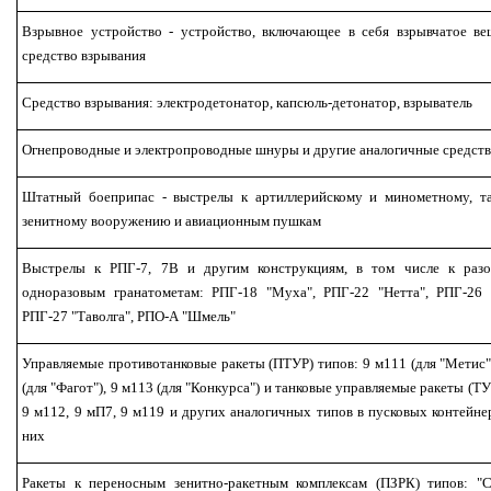
Взрывное устройство - устройство, включающее в себя взрывчатое ве
средство взрывания
Средство взрывания: электродетонатор, капсюль-детонатор, взрыватель
Огнепроводные и электропроводные шнуры и другие аналогичные средств
Штатный боеприпас - выстрелы к артиллерийскому и минометному, та
зенитному вооружению и авиационным пушкам
Выстрелы к РПГ-7, 7В и другим конструкциям, в том числе к раз
одноразовым гранатометам: РПГ-18 "Муха", РПГ-22 "Нетта", РПГ-26 "
РПГ-27 "Таволга", РПО-А "Шмель"
Управляемые противотанковые ракеты (ПТУР) типов: 9 м111 (для "Метис"
(для "Фагот"), 9 м113 (для "Конкурса") и танковые управляемые ракеты (ТУ
9 м112, 9 мП7, 9 м119 и других аналогичных типов в пусковых контейне
них
Ракеты к переносным зенитно-ракетным комплексам (ПЗРК) типов: "Ст