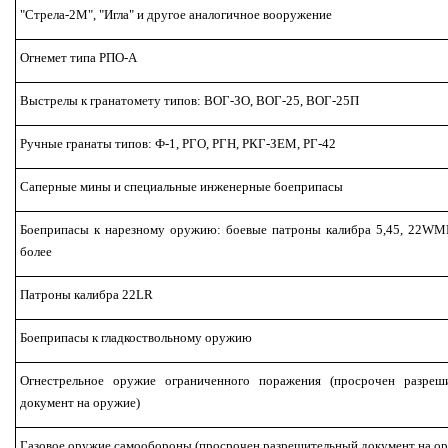
"Стрела-2М", "Игла" и другое аналогичное вооружение
Огнемет типа РПО-А
Выстрелы к гранатомету типов: ВОГ-ЗО, ВОГ-25, ВОГ-25П
Ручные гранаты типов: Ф-1, РГО, РГН, РКГ-ЗЕМ, РГ-42
Саперные мины и специальные инженерные боеприпасы
Боеприпасы к нарезному оружию: боевые патроны калибра 5,45, 22WMR
более
Патроны калибра 22LR
Боеприпасы к гладкоствольному оружию
Огнестрельное оружие ограниченного поражения (просрочен разреш
документ на оружие)
Газовое оружие самообороны (просрочен разрешительный документ на о