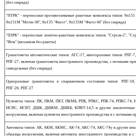
(без снаряда)
"ПТРК" - переносные противотанковые ракетные комплексы типов: 9п151
9п151М "Метис-М", 9п135 "Фагот", 9п135М "Фагот-М" (без снаряда)
"ПЗРК" - переносные зенитно-ракетные комплексы типов: "Стрела-2", "Ст
"Игла" (механизм без ракеты)
Гранатометы автоматические типов: АГС-17, многоразовые типов: РПГ-7
РПГ-27, включая гранатометы иностранного производства, с ночными пр
самодельные (без снаряда)
Одноразовые гранатометы в снаряженном состоянии типов: РПГ-18,
РПГ-26, РПГ-27
Пулеметы типов: ПК, ПКМ, ПКТ, ПКМБ, РПК, РПКС, РПК-74, РПКС-74, Н
НСВС, НСВТ, ДШК, ДШКМ, ДШКБ, КПВТ-14,5 и другие аналогичные
вооружения, включая пулеметы иностранного производства и с ночными п
Автоматы типов: АК, АКМ, АКМС, АК-74, АКС-74, АКС-74у и другие ана
образцы вооружения, включая автоматы иностранного производства и с