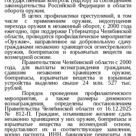
государственный контроль (надзор) за соблюдением
законодательства Российской Федерации в области
оборота оружия.
В целях профилактики преступлений, в том
числе с применением оружия, недопущения
перехода оружия в незаконный оборот, с 2000 года
ежегодно, при поддержке Губернатора Челябинской
области, проводится профилактическое мероприятие
«Оружие», направленное на добровольную сдачу
гражданами незаконно хранящегося огнестрельного
оружия, боеприпасов и взрывчатых веществ на
возмездной основе.
Правительством Челябинской области с 2000
года, для выплаты вознаграждения гражданам,
сдавшим незаконно хранящееся оружие,
боеприпасы, взрывчатые вещества и взрывные
устройства выделено свыше 24 млн. 527 тыс.
рублей.
Порядок проведения профилактического
мероприятия, а также размеры денежного
вознаграждения, определены постановлением
Правительства Челябинской области от 16.12.2025
№ 812-П. Граждане, изъявившие желание сдать
незаконно хранящиеся у них оружие, боеприпасы и
взрывчатые вещества на возмездной основе,
представляют их и соответствующее заявление,
копию паспорта, ИНН, банковские реквизиты для