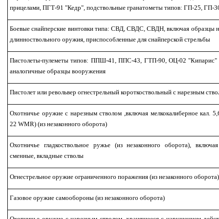
прицелами, ПГТ-91 "Кедр", подствольные гранатометы типов: ГП-25, ГП-3
Боевые снайперские винтовки типа: СВД, СВДС, СВДН, включая образцы 
длинноствольного оружия, приспособленные для снайперской стрельбы
Пистолеты-пулеметы типов: ППШ-41, ППС-43, ГТП-90, ОЦ-02 "Кипарис" 
аналогичные образцы вооружения
Пистолет или револьвер огнестрельный короткоствольный с нарезным ств
Охотничье оружие с нарезным стволом ,включая мелкокалиберное кал. 5,
22 WMR) (из незаконного оборота)
Охотничье гладкоствольное ружье (из незаконного оборота), включая
сменные, вкладные стволы
Огнестрельное оружие ограниченного поражения (из незаконного оборота
Газовое оружие самообороны (из незаконного оборота)
Охотничье оружие с нарезным стволом, хранящееся с нарушением дейс