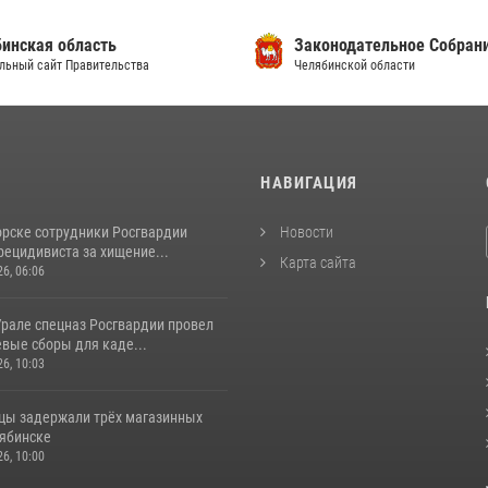
инская область
Законодательное Собран
льный сайт Правительства
Челябинской области
И
НАВИГАЦИЯ
орске сотрудники Росгвардии
Новости
рецидивиста за хищение...
Карта сайта
26, 06:06
рале спецназ Росгвардии провел
вые сборы для каде...
26, 10:03
цы задержали трёх магазинных
лябинске
26, 10:00