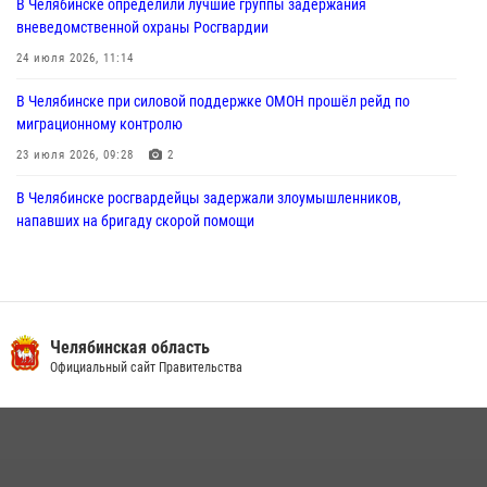
В Челябинске определили лучшие группы задержания
вневедомственной охраны Росгвардии
24 июля 2026, 11:14
В Челябинске при силовой поддержке ОМОН прошёл рейд по
миграционному контролю
23 июля 2026, 09:28
2
В Челябинске росгвардейцы задержали злоумышленников,
напавших на бригаду скорой помощи
14 июля 2026, 12:16
В Челябинске росгвардейцы обсудили с профессиональным
спортсменом основы здорового образа жизни
Челябинская область
13 июля 2026, 03:02
5
Официальный сайт Правительства
На Южном Урале продолжается акция «Каникулы с Росгвардией»
15 июля 2026, 05:49
4
В Челябинской области росгвардейцы приняли участие в