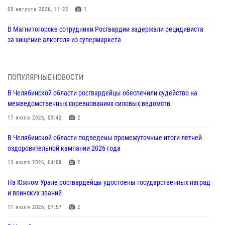
05 августа 2026, 11:22
1
В Магнитогорске сотрудники Росгвардии задержали рецидивиста
за хищение алкоголя из супермаркета
05 августа 2026, 06:06
На Южном Урале спецназ Росгвардии провел военно-полевые
ПОПУЛЯРНЫЕ НОВОСТИ
сборы для кадетов
В Челябинской области росгвардейцы обеспечили судейство на
04 августа 2026, 10:03
1
межведомственных соревнованиях силовых ведомств
Росгвардейцы задержали трёх магазинных воров в Челябинске
17 июля 2026, 03:42
2
04 августа 2026, 10:00
В Челябинской области подведены промежуточные итоги летней
оздоровительной кампании 2026 года
На Южном Урале сотрудники Росгвардии задержали
подозреваемого в совершении убийства
13 июля 2026, 04:08
2
03 августа 2026, 11:41
На Южном Урале росгвардейцы удостоены государственных наград
и воинских званий
В Челябинской области росгвардейцами по горячим следам
задержан подозреваемый в грабеже
11 июля 2026, 07:57
2
03 августа 2026, 11:25