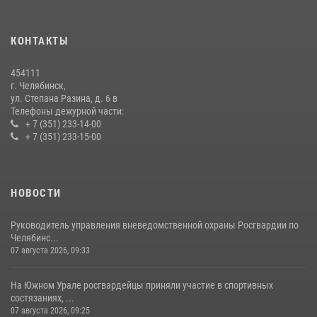
мероприятиях, посвященных Дню семьи, любви и верности
08 июля 2026, 12:05
2
КОНТАКТЫ
Бойцы спецназа Росгвардии провели экскурсию для подростков из
трудовых отрядов на Южном Урале
454111
28 июля 2026, 10:38
4
г. Челябинск,
ул. Степана Разина, д. 6 в
Телефоны дежурной части:
+ 7 (351) 233-14-00
+ 7 (351) 233-15-00
НОВОСТИ
Руководитель управления вневедомственной охраны Росгвардии по
Челябинс...
07 августа 2026, 09:33
На Южном Урале росгвардейцы приняли участие в спортивных
состязаниях, ...
07 августа 2026, 09:25