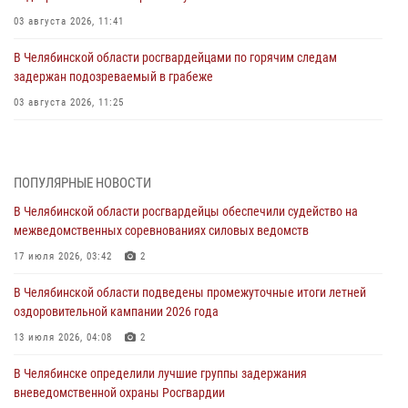
03 августа 2026, 11:41
В Челябинской области росгвардейцами по горячим следам
задержан подозреваемый в грабеже
03 августа 2026, 11:25
Росгвардейцы обеспечили безопасность празднования Дня ВДВ на
Южном Урале
ПОПУЛЯРНЫЕ НОВОСТИ
03 августа 2026, 09:22
1
В Челябинской области росгвардейцы обеспечили судейство на
Авиация Росгвардии совершила более 250 санитарных вылетов в
межведомственных соревнованиях силовых ведомств
Донецкой Народной Республике
17 июля 2026, 03:42
2
31 июля 2026, 11:33
В Челябинской области подведены промежуточные итоги летней
Росгвардия обеспечивает безопасность граждан на южном
оздоровительной кампании 2026 года
направлении
13 июля 2026, 04:08
2
31 июля 2026, 11:32
1
В Челябинске определили лучшие группы задержания
В Уральском округе Росгвардии состоялось заседание
вневедомственной охраны Росгвардии
оперативного штаба