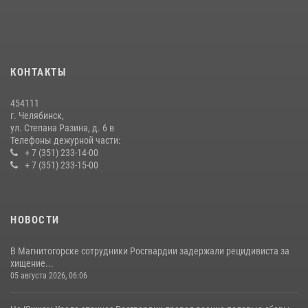
07 июля 2026, 07:48
На Южном Урале продолжается акция «Каникулы с Росгвардией»
15 июля 2026, 05:49
4
КОНТАКТЫ
В Челябинской области росгвардейцы приняли участие в
мероприятиях, посвященных Дню семьи, любви и верности
454111
08 июля 2026, 12:05
2
г. Челябинск,
ул. Степана Разина, д. 6 в
Телефоны дежурной части:
+ 7 (351) 233-14-00
+ 7 (351) 233-15-00
НОВОСТИ
В Магнитогорске сотрудники Росгвардии задержали рецидивиста за
хищение...
05 августа 2026, 06:06