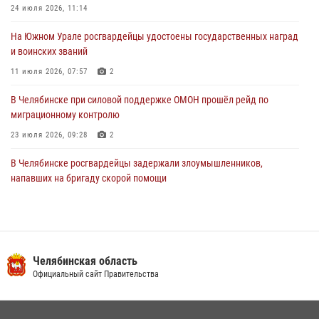
24 июля 2026, 11:14
30 июля 2026, 10:53
На Южном Урале росгвардейцы удостоены государственных наград
и воинских званий
11 июля 2026, 07:57
2
В Челябинске при силовой поддержке ОМОН прошёл рейд по
миграционному контролю
23 июля 2026, 09:28
2
В Челябинске росгвардейцы задержали злоумышленников,
напавших на бригаду скорой помощи
14 июля 2026, 12:16
В Челябинске росгвардейцы обсудили с профессиональным
спортсменом основы здорового образа жизни
Челябинская область
13 июля 2026, 03:02
5
Официальный сайт Правительства
По горячим следам задержали подозреваемого в тяжком
преступлении челябинские росгвардейцы