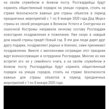
на своём служебном и боевом посту. Росгвардейцы будут
охранять общественный порядок на улицах городов, стоять на
страже безопасности важных для страны объектов в период
праздничных мероприятий с 1 по 8 января 2020 года.Дед Мороз
страны из своей резиденции в Великом Устюге и Снегурочка из
сказочной Костромы направили личному составу Росгвардии
новогодние поздравления и пожелания. Уже скоро в каждый
дом нашей страны придёт Новый год. В эти дни люди дарят друг
другу подарки, поздравляют родных и близких, сами принимают
поздравления. Вместе с миллионами сограждан этот праздник
ждут военнослужащие и сотрудники Росгвардии. Многие из них
встретят его не у семейного очага, а на своём служебном и
боевом посту. Росгвардейцы будут охранять общественный
порядок на улицах городов, стоять на страже безопасности
важных для страны объектов в период праздничных
мероприятий с 1 по 8 января 2020 года.