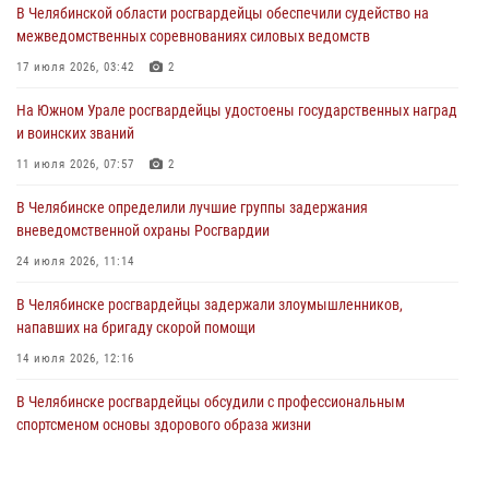
04 августа 2026, 10:00
В Челябинской области росгвардейцы обеспечили судейство на
межведомственных соревнованиях силовых ведомств
На Южном Урале сотрудники Росгвардии задержали
подозреваемого в совершении убийства
17 июля 2026, 03:42
2
03 августа 2026, 11:41
На Южном Урале росгвардейцы удостоены государственных наград
и воинских званий
В Челябинской области росгвардейцами по горячим следам
задержан подозреваемый в грабеже
11 июля 2026, 07:57
2
03 августа 2026, 11:25
В Челябинске определили лучшие группы задержания
вневедомственной охраны Росгвардии
24 июля 2026, 11:14
В Челябинске росгвардейцы задержали злоумышленников,
напавших на бригаду скорой помощи
14 июля 2026, 12:16
В Челябинске росгвардейцы обсудили с профессиональным
спортсменом основы здорового образа жизни
13 июля 2026, 03:02
5