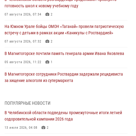
готовность школ к новому учебному году
07 августа 2026, 07:34
2
На Южном Урале бойцы ОМОН «Таганай» провели патриотическую
встречу с детьми в рамках акции «Каникулы с Росгвардией»
07 августа 2026, 07:32
2
В Магнитогорске почтили память генерала армии Ивана Яковлева
05 августа 2026, 11:22
1
В Магнитогорске сотрудники Росгвардии задержали рецидивиста
за хищение алкоголя из супермаркета
05 августа 2026, 06:06
На Южном Урале спецназ Росгвардии провел военно-полевые
ПОПУЛЯРНЫЕ НОВОСТИ
сборы для кадетов
В Челябинской области подведены промежуточные итоги летней
04 августа 2026, 10:03
1
оздоровительной кампании 2026 года
Росгвардейцы задержали трёх магазинных воров в Челябинске
13 июля 2026, 04:08
2