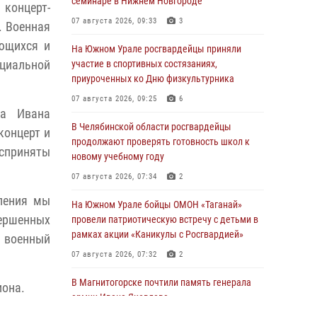
семинаре в Нижнем Новгороде
 концерт-
07 августа 2026, 09:33
3
. Военная
ющихся и
На Южном Урале росгвардейцы приняли
циальной
участие в спортивных состязаниях,
приуроченных ко Дню физкультурника
07 августа 2026, 09:25
6
та Ивана
В Челябинской области росгвардейцы
концерт и
продолжают проверять готовность школ к
сприняты
новому учебному году
07 августа 2026, 07:34
2
ления мы
На Южном Урале бойцы ОМОН «Таганай»
вершенных
провели патриотическую встречу с детьми в
рамках акции «Каникулы с Росгвардией»
 военный
07 августа 2026, 07:32
2
В Магнитогорске почтили память генерала
иона.
армии Ивана Яковлева