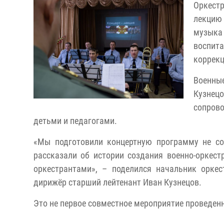
Оркестр
лекцию 
музыка
воспит
коррекц
Военны
Кузнецо
сопров
детьми и педагогами.
«Мы подготовили концертную программу не с
рассказали об истории создания военно-оркест
оркестрантами», – поделился начальник орке
дирижёр старший лейтенант Иван Кузнецов.
Это не первое совместное мероприятие проведен