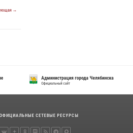
«Каникулы с Росгвардией»
ующая →
15 июля 2026, 05:49
4
Бойцы спецназа Росгвардии провели
экскурсию для подростков из трудовых
отрядов на Южном Урале
28 июля 2026, 10:38
4
ие
Администрация города Челябинска
Официальный сайт
ОФИЦИАЛЬНЫЕ СЕТЕВЫЕ РЕСУРСЫ