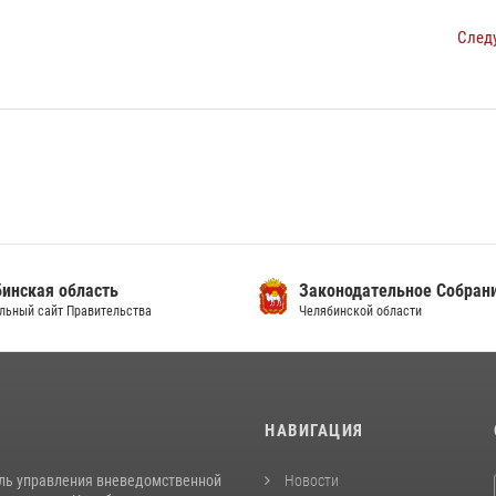
След
инская область
Законодательное Собран
льный сайт Правительства
Челябинской области
И
НАВИГАЦИЯ
ль управления вневедомственной
Новости