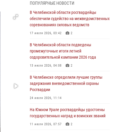
05 августа 2026, 11:22
1
ПОПУЛЯРНЫЕ НОВОСТИ
В Магнитогорске сотрудники Росгвардии
В Челябинской области росгвардейцы
задержали рецидивиста за хищение алкоголя
обеспечили судейство на межведомственных
из супермаркета
соревнованиях силовых ведомств
05 августа 2026, 06:06
17 июля 2026, 03:42
2
На Южном Урале спецназ Росгвардии провел
В Челябинской области подведены
военно-полевые сборы для кадетов
промежуточные итоги летней
оздоровительной кампании 2026 года
04 августа 2026, 10:03
1
13 июля 2026, 04:08
2
Росгвардейцы задержали трёх магазинных
воров в Челябинске
В Челябинске определили лучшие группы
задержания вневедомственной охраны
04 августа 2026, 10:00
Росгвардии
На Южном Урале сотрудники Росгвардии
24 июля 2026, 11:14
задержали подозреваемого в совершении
убийства
На Южном Урале росгвардейцы удостоены
государственных наград и воинских званий
03 августа 2026, 11:41
11 июля 2026, 07:57
2
В Челябинской области росгвардейцами по