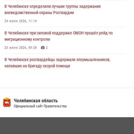
03 августа 2026, 11:25
В Челябинске определили лучшие группы задержания
вневедомственной охраны Росгвардии
24 июля 2026, 11:14
В Челябинске при силовой поддержке ОМОН прошёл рейд по
миграционному контролю
23 июля 2026, 09:28
2
В Челябинске росгвардейцы задержали злоумышленников,
напавших на бригаду скорой помощи
14 июля 2026, 12:16
В Челябинске росгвардейцы обсудили с профессиональным
спортсменом основы здорового образа жизни
Челябинская область
13 июля 2026, 03:02
5
Официальный сайт Правительства
На Южном Урале продолжается акция «Каникулы с Росгвардией»
15 июля 2026, 05:49
4
В Челябинской области росгвардейцы приняли участие в