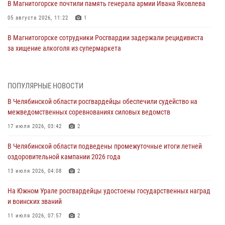
В Магнитогорске почтили память генерала армии Ивана Яковлева
05 августа 2026, 11:22
1
В Магнитогорске сотрудники Росгвардии задержали рецидивиста
за хищение алкоголя из супермаркета
05 августа 2026, 06:06
На Южном Урале спецназ Росгвардии провел военно-полевые
ПОПУЛЯРНЫЕ НОВОСТИ
сборы для кадетов
В Челябинской области росгвардейцы обеспечили судейство на
04 августа 2026, 10:03
1
межведомственных соревнованиях силовых ведомств
Росгвардейцы задержали трёх магазинных воров в Челябинске
17 июля 2026, 03:42
2
04 августа 2026, 10:00
В Челябинской области подведены промежуточные итоги летней
оздоровительной кампании 2026 года
На Южном Урале сотрудники Росгвардии задержали
подозреваемого в совершении убийства
13 июля 2026, 04:08
2
03 августа 2026, 11:41
На Южном Урале росгвардейцы удостоены государственных наград
и воинских званий
В Челябинской области росгвардейцами по горячим следам
задержан подозреваемый в грабеже
11 июля 2026, 07:57
2