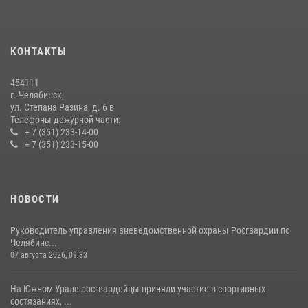
мероприятиях, посвященных Дню семьи, любви и верности
08 июля 2026, 12:05
2
КОНТАКТЫ
Бойцы спецназа Росгвардии провели экскурсию для подростков из
трудовых отрядов на Южном Урале
454111
28 июля 2026, 10:38
4
г. Челябинск,
ул. Степана Разина, д. 6 в
Телефоны дежурной части:
+ 7 (351) 233-14-00
+ 7 (351) 233-15-00
НОВОСТИ
Руководитель управления вневедомственной охраны Росгвардии по
Челябинс...
07 августа 2026, 09:33
На Южном Урале росгвардейцы приняли участие в спортивных
состязаниях, ...