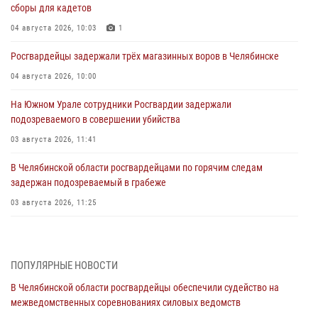
сборы для кадетов
04 августа 2026, 10:03
1
Росгвардейцы задержали трёх магазинных воров в Челябинске
04 августа 2026, 10:00
На Южном Урале сотрудники Росгвардии задержали
подозреваемого в совершении убийства
03 августа 2026, 11:41
В Челябинской области росгвардейцами по горячим следам
задержан подозреваемый в грабеже
03 августа 2026, 11:25
Росгвардейцы обеспечили безопасность празднования Дня ВДВ на
Южном Урале
ПОПУЛЯРНЫЕ НОВОСТИ
03 августа 2026, 09:22
1
В Челябинской области росгвардейцы обеспечили судейство на
Авиация Росгвардии совершила более 250 санитарных вылетов в
межведомственных соревнованиях силовых ведомств
Донецкой Народной Республике