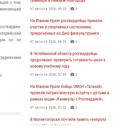
семинаре в Нижнем Новгороде
ация о том,
оминающий
07 августа 2026, 09:33
3
На Южном Урале росгвардейцы приняли
осгвардии.
участие в спортивных состязаниях,
иллерийский
приуроченных ко Дню физкультурника
дан он не
07 августа 2026, 09:25
6
В Челябинской области росгвардейцы
трудниками
продолжают проверять готовность школ к
новому учебному году
ы.
07 августа 2026, 07:34
2
На Южном Урале бойцы ОМОН «Таганай»
провели патриотическую встречу с детьми в
рамках акции «Каникулы с Росгвардией»
07 августа 2026, 07:32
2
В Магнитогорске почтили память генерала
армии Ивана Яковлева