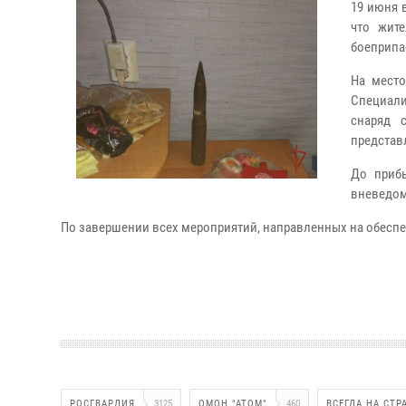
19 июня 
что жит
боеприпа
На место
Специали
снаряд 
представ
До приб
вневедом
По завершении всех мероприятий, направленных на обеспе
РОСГВАРДИЯ
3125
ОМОН "АТОМ"
460
ВСЕГДА НА СТР