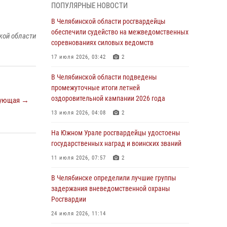
05 августа 2026, 11:22
1
ПОПУЛЯРНЫЕ НОВОСТИ
В Магнитогорске сотрудники Росгвардии
В Челябинской области росгвардейцы
задержали рецидивиста за хищение алкоголя
обеспечили судейство на межведомственных
кой области
из супермаркета
соревнованиях силовых ведомств
05 августа 2026, 06:06
17 июля 2026, 03:42
2
На Южном Урале спецназ Росгвардии провел
В Челябинской области подведены
военно-полевые сборы для кадетов
промежуточные итоги летней
оздоровительной кампании 2026 года
ующая →
04 августа 2026, 10:03
1
13 июля 2026, 04:08
2
Росгвардейцы задержали трёх магазинных
воров в Челябинске
На Южном Урале росгвардейцы удостоены
государственных наград и воинских званий
04 августа 2026, 10:00
11 июля 2026, 07:57
2
На Южном Урале сотрудники Росгвардии
задержали подозреваемого в совершении
В Челябинске определили лучшие группы
убийства
задержания вневедомственной охраны
Росгвардии
03 августа 2026, 11:41
24 июля 2026, 11:14
В Челябинской области росгвардейцами по