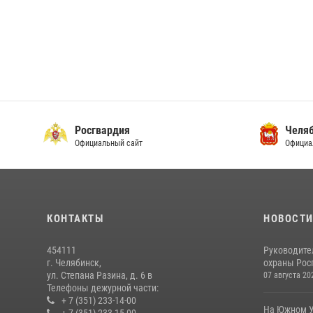
Росгвардия
Челяб
Официальный сайт
Официа
КОНТАКТЫ
НОВОСТ
454111
Руководите
г. Челябинск,
охраны Росг
ул. Степана Разина, д. 6 в
07 августа 20
Телефоны дежурной части:
+ 7 (351) 233-14-00
На Южном У