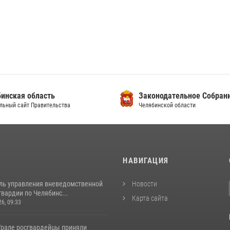
инская область
Законодательное Собран
льный сайт Правительства
Челябинской области
И
НАВИГАЦИЯ
ль управления вневедомственной
Новости
вардии по Челябинс...
Карта сайта
26, 09:33
рале росгвардейцы приняли