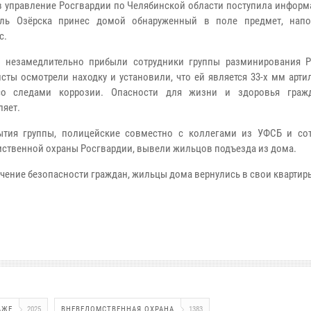
в управление Росгвардии по Челябинской области поступила информ
ель Озёрска принес домой обнаруженный в поле предмет, нап
с.
 незамедлительно прибыли сотрудники группы разминирования Р
сты осмотрели находку и установили, что ей является 33-х мм арт
со следами коррозии. Опасности для жизни и здоровья граж
ляет.
ытия группы, полицейские совместно с коллегами из УФСБ и со
ственной охраны Росгвардии, вывели жильцов подъезда из дома.
чение безопасности граждан, жильцы дома вернулись в свои квартир
АЖЕ
2025
ВНЕВЕДОМСТВЕННАЯ ОХРАНА
1383