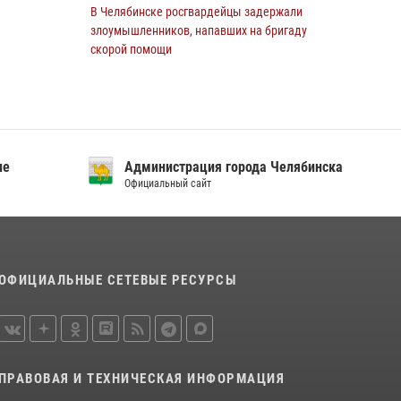
В Челябинске росгвардейцы задержали
злоумышленников, напавших на бригаду
скорой помощи
14 июля 2026, 12:16
В Челябинске при силовой поддержке ОМОН
прошёл рейд по миграционному контролю
23 июля 2026, 09:28
2
ие
Администрация города Челябинска
Официальный сайт
В Челябинске росгвардейцы обсудили с
профессиональным спортсменом основы
здорового образа жизни
13 июля 2026, 03:02
5
ОФИЦИАЛЬНЫЕ СЕТЕВЫЕ РЕСУРСЫ
По горячим следам задержали
подозреваемого в тяжком преступлении
челябинские росгвардейцы
07 июля 2026, 07:48
ПРАВОВАЯ И ТЕХНИЧЕСКАЯ ИНФОРМАЦИЯ
На Южном Урале продолжается акция