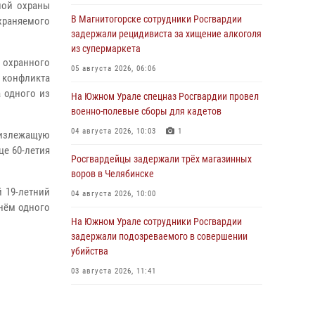
ной охраны
В Магнитогорске сотрудники Росгвардии
храняемого
задержали рецидивиста за хищение алкоголя
из супермаркета
 охранного
05 августа 2026, 06:06
е конфликта
 одного из
На Южном Урале спецназ Росгвардии провел
военно-полевые сборы для кадетов
04 августа 2026, 10:03
1
лизлежащую
це 60-летия
Росгвардейцы задержали трёх магазинных
воров в Челябинске
 19-летний
04 августа 2026, 10:00
нём одного
На Южном Урале сотрудники Росгвардии
задержали подозреваемого в совершении
убийства
03 августа 2026, 11:41
В Челябинской области росгвардейцами по
горячим следам задержан подозреваемый в