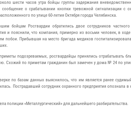
около шести часов утра бойцы группы задержания вневедомствен
 сообщение о срабатывании кнопки тревожной сигнализации с о
 расположенного по улице 60-летия Октября города Челябинска.
вшим бойцам Росгвардии обратились двое сотрудников частного
тия и пояснили, что компания, примерно из восьми человек, в ход
им побои. Прибывшая на место бригада медиков госпитализировала
ших.
приметы подозреваемых, росгвардейцы принялись отрабатывать б
ию. Схожий по приметам гражданин был замечен у дома № 24 по ули
верке по базам данных выяснилось, что им является ранее судимый
илась. Пострадавший сотрудник охранного предприятия опознала в 
ела полиции «Металлургический» для дальнейшего разбирательства.