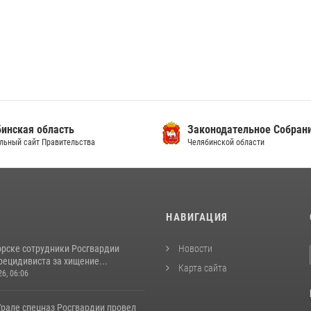
инская область
Законодательное Собран
льный сайт Правительства
Челябинской области
И
НАВИГАЦИЯ
орске сотрудники Росгвардии
Новости
рецидивиста за хищение...
Карта сайта
26, 06:06
рале спецназ Росгвардии провел