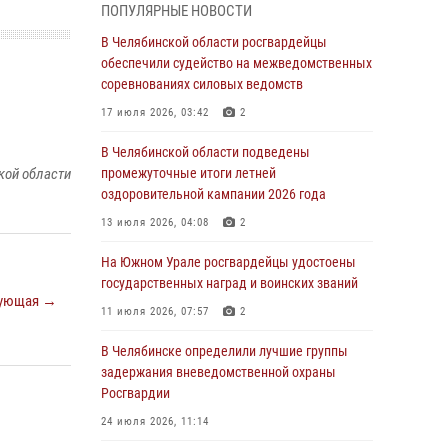
ПОПУЛЯРНЫЕ НОВОСТИ
грабеже
В Челябинской области росгвардейцы
03 августа 2026, 11:25
обеспечили судейство на межведомственных
соревнованиях силовых ведомств
Росгвардейцы обеспечили безопасность
празднования Дня ВДВ на Южном Урале
17 июля 2026, 03:42
2
03 августа 2026, 09:22
1
В Челябинской области подведены
кой области
промежуточные итоги летней
Авиация Росгвардии совершила более 250
оздоровительной кампании 2026 года
санитарных вылетов в Донецкой Народной
Республике
13 июля 2026, 04:08
2
31 июля 2026, 11:33
На Южном Урале росгвардейцы удостоены
государственных наград и воинских званий
Росгвардия обеспечивает безопасность
ующая →
граждан на южном направлении
11 июля 2026, 07:57
2
31 июля 2026, 11:32
1
В Челябинске определили лучшие группы
задержания вневедомственной охраны
В Уральском округе Росгвардии состоялось
Росгвардии
заседание оперативного штаба
24 июля 2026, 11:14
30 июля 2026, 10:53