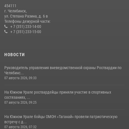
Первенства России по футболу
454111
14 июля 2026, 05:15
г. Челябинск,
ул. Степана Разина, д. 6 в
Телефоны дежурной части:
+ 7 (351) 233-14-00
+ 7 (351) 233-15-00
НОВОСТИ
Руководитель управления вневедомственной охраны Росгвардии по
Челябинс...
07 августа 2026, 09:33
На Южном Урале росгвардейцы приняли участие в спортивных
состязаниях, ...
07 августа 2026, 09:25
На Южном Урале бойцы ОМОН «Таганай» провели патриотическую
встречу с д...
07 августа 2026, 07:32