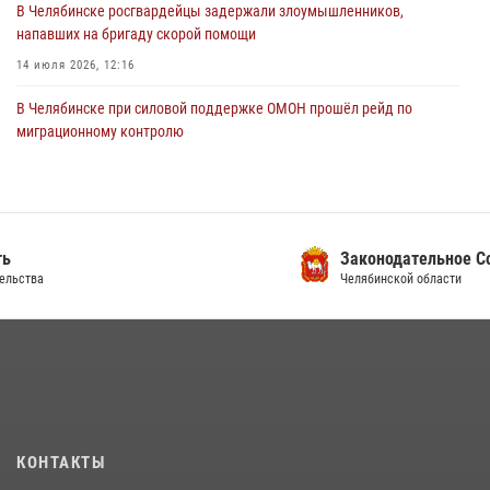
В Челябинске росгвардейцы задержали злоумышленников,
напавших на бригаду скорой помощи
14 июля 2026, 12:16
В Челябинске при силовой поддержке ОМОН прошёл рейд по
миграционному контролю
23 июля 2026, 09:28
2
В Челябинске росгвардейцы обсудили с профессиональным
спортсменом основы здорового образа жизни
Законодательное Собрание
13 июля 2026, 03:02
5
Челябинской области
На Южном Урале продолжается акция «Каникулы с Росгвардией»
15 июля 2026, 05:49
4
Бойцы спецназа Росгвардии провели экскурсию для подростков из
трудовых отрядов на Южном Урале
28 июля 2026, 10:38
4
КОНТАКТЫ
На Южном Урале росгвардейцы обеспечили безопасность матча