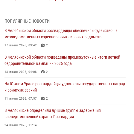
05 августа 2026, 06:06
На Южном Урале спецназ Росгвардии провел военно-полевые
ПОПУЛЯРНЫЕ НОВОСТИ
сборы для кадетов
В Челябинской области росгвардейцы обеспечили судейство на
04 августа 2026, 10:03
1
межведомственных соревнованиях силовых ведомств
Росгвардейцы задержали трёх магазинных воров в Челябинске
17 июля 2026, 03:42
2
04 августа 2026, 10:00
В Челябинской области подведены промежуточные итоги летней
оздоровительной кампании 2026 года
На Южном Урале сотрудники Росгвардии задержали
подозреваемого в совершении убийства
13 июля 2026, 04:08
2
03 августа 2026, 11:41
На Южном Урале росгвардейцы удостоены государственных наград
и воинских званий
В Челябинской области росгвардейцами по горячим следам
задержан подозреваемый в грабеже
11 июля 2026, 07:57
2
03 августа 2026, 11:25
В Челябинске определили лучшие группы задержания
вневедомственной охраны Росгвардии
24 июля 2026, 11:14