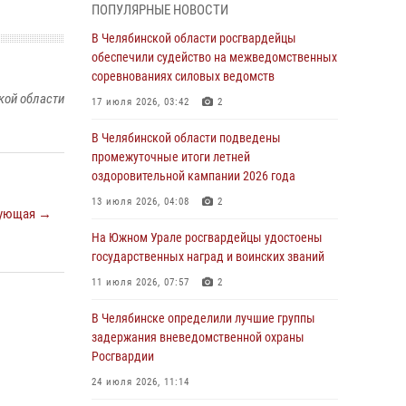
ПОПУЛЯРНЫЕ НОВОСТИ
грабеже
В Челябинской области росгвардейцы
03 августа 2026, 11:25
обеспечили судейство на межведомственных
соревнованиях силовых ведомств
Росгвардейцы обеспечили безопасность
кой области
празднования Дня ВДВ на Южном Урале
17 июля 2026, 03:42
2
03 августа 2026, 09:22
1
В Челябинской области подведены
промежуточные итоги летней
Авиация Росгвардии совершила более 250
оздоровительной кампании 2026 года
санитарных вылетов в Донецкой Народной
Республике
13 июля 2026, 04:08
2
ующая →
31 июля 2026, 11:33
На Южном Урале росгвардейцы удостоены
государственных наград и воинских званий
Росгвардия обеспечивает безопасность
граждан на южном направлении
11 июля 2026, 07:57
2
31 июля 2026, 11:32
1
В Челябинске определили лучшие группы
задержания вневедомственной охраны
В Уральском округе Росгвардии состоялось
Росгвардии
заседание оперативного штаба
24 июля 2026, 11:14
30 июля 2026, 10:53