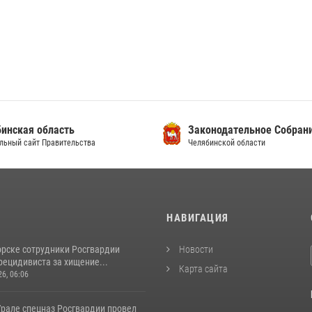
инская область
Законодательное Собран
льный сайт Правительства
Челябинской области
И
НАВИГАЦИЯ
орске сотрудники Росгвардии
Новости
рецидивиста за хищение...
Карта сайта
26, 06:06
рале спецназ Росгвардии провел