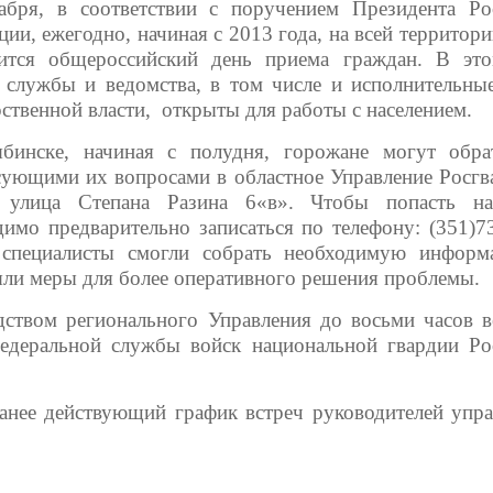
абря, в соответствии с поручением Президента Ро
ии, ежегодно, начиная с 2013 года, на всей территор
ится общероссийский день приема граждан. В эт
 службы и ведомства, в том числе и исполнительны
рственной власти, открыты для работы с населением.
бинске, начиная с полудня, горожане могут обра
сующими их вопросами в областное Управление Росгв
у улица Степана Разина 6«в». Чтобы попасть на
димо предварительно записаться по телефону: (351)73
специалисты смогли собрать необходимую инфор
яли меры для более оперативного решения проблемы.
ством регионального Управления до восьми часов в
едеральной службы войск национальной гвардии Ро
анее действующий график встреч руководителей упра