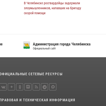
В Челябинске росгвардейцы задержали
злоумышленников, напавших на бригаду
скорой помощи
14 июля 2026, 12:16
В Челябинске при силовой поддержке ОМОН
прошёл рейд по миграционному контролю
23 июля 2026, 09:28
2
ие
Администрация города Челябинска
Официальный сайт
В Челябинске росгвардейцы обсудили с
профессиональным спортсменом основы
здорового образа жизни
13 июля 2026, 03:02
5
ОФИЦИАЛЬНЫЕ СЕТЕВЫЕ РЕСУРСЫ
По горячим следам задержали
подозреваемого в тяжком преступлении
челябинские росгвардейцы
07 июля 2026, 07:48
ПРАВОВАЯ И ТЕХНИЧЕСКАЯ ИНФОРМАЦИЯ
На Южном Урале продолжается акция