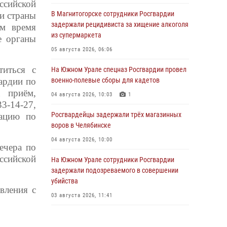
ссийской
В Магнитогорске сотрудники Росгвардии
ии страны
задержали рецидивиста за хищение алкоголя
ом время
из супермаркета
е органы
05 августа 2026, 06:06
титься с
На Южном Урале спецназ Росгвардии провел
ардии по
военно-полевые сборы для кадетов
 приём,
04 августа 2026, 10:03
1
3-14-27,
Росгвардейцы задержали трёх магазинных
мацию по
воров в Челябинске
04 августа 2026, 10:00
ечера по
ссийской
На Южном Урале сотрудники Росгвардии
задержали подозреваемого в совершении
убийства
вления с
03 августа 2026, 11:41
В Челябинской области росгвардейцами по
горячим следам задержан подозреваемый в