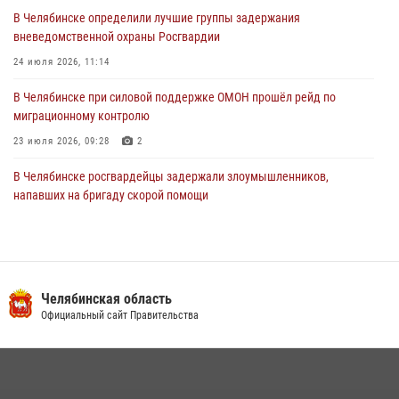
В Челябинске определили лучшие группы задержания
вневедомственной охраны Росгвардии
24 июля 2026, 11:14
В Челябинске при силовой поддержке ОМОН прошёл рейд по
миграционному контролю
23 июля 2026, 09:28
2
В Челябинске росгвардейцы задержали злоумышленников,
напавших на бригаду скорой помощи
14 июля 2026, 12:16
В Челябинске росгвардейцы обсудили с профессиональным
спортсменом основы здорового образа жизни
Челябинская область
13 июля 2026, 03:02
5
Официальный сайт Правительства
По горячим следам задержали подозреваемого в тяжком
преступлении челябинские росгвардейцы
07 июля 2026, 07:48