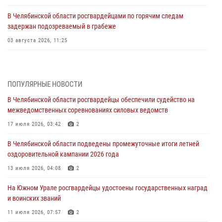
В Челябинской области росгвардейцами по горячим следам
задержан подозреваемый в грабеже
03 августа 2026, 11:25
Росгвардейцы обеспечили безопасность празднования Дня ВДВ на
Южном Урале
ПОПУЛЯРНЫЕ НОВОСТИ
03 августа 2026, 09:22
1
В Челябинской области росгвардейцы обеспечили судейство на
Авиация Росгвардии совершила более 250 санитарных вылетов в
межведомственных соревнованиях силовых ведомств
Донецкой Народной Республике
17 июля 2026, 03:42
2
31 июля 2026, 11:33
В Челябинской области подведены промежуточные итоги летней
Росгвардия обеспечивает безопасность граждан на южном
оздоровительной кампании 2026 года
направлении
13 июля 2026, 04:08
2
31 июля 2026, 11:32
1
На Южном Урале росгвардейцы удостоены государственных наград
В Уральском округе Росгвардии состоялось заседание
и воинских званий
оперативного штаба
11 июля 2026, 07:57
2
30 июля 2026, 10:53