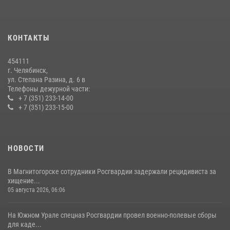
На Южном Урале продолжается акция «Каникулы с Росгвардией»
15 июля 2026, 05:49
4
КОНТАКТЫ
В Челябинской области росгвардейцы приняли участие в
мероприятиях, посвященных Дню семьи, любви и верности
454111
08 июля 2026, 12:05
2
г. Челябинск,
ул. Степана Разина, д. 6 в
Телефоны дежурной части:
+ 7 (351) 233-14-00
+ 7 (351) 233-15-00
НОВОСТИ
В Магнитогорске сотрудники Росгвардии задержали рецидивиста за
хищение...
05 августа 2026, 06:06
На Южном Урале спецназ Росгвардии провел военно-полевые сборы
для каде...