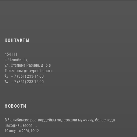
15 июля 2026, 05:49
4
Бойцы спецназа Росгвардии провели экскурсию для подростков из
трудовых отрядов на Южном Урале
28 июля 2026, 10:38
4
КОНТАКТЫ
На Южном Урале росгвардейцы обеспечили безопасность матча
Первенства России по футболу
454111
14 июля 2026, 05:15
г. Челябинск,
ул. Степана Разина, д. 6 в
Телефоны дежурной части:
+ 7 (351) 233-14-00
+ 7 (351) 233-15-00
НОВОСТИ
В Челябинске росгвардейцы задержали мужчину, более года
находившегося ...
10 августа 2026, 10:12