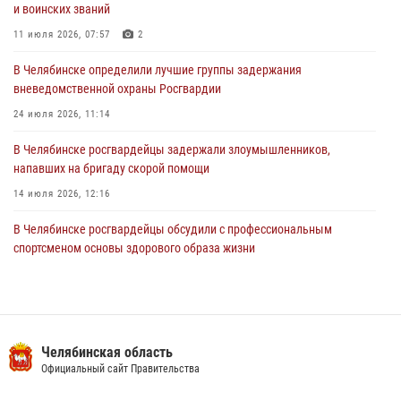
04 августа 2026, 10:03
1
и воинских званий
Росгвардейцы задержали трёх магазинных воров в Челябинске
11 июля 2026, 07:57
2
04 августа 2026, 10:00
В Челябинске определили лучшие группы задержания
вневедомственной охраны Росгвардии
24 июля 2026, 11:14
В Челябинске росгвардейцы задержали злоумышленников,
напавших на бригаду скорой помощи
14 июля 2026, 12:16
В Челябинске росгвардейцы обсудили с профессиональным
спортсменом основы здорового образа жизни
13 июля 2026, 03:02
5
В Челябинске при силовой поддержке ОМОН прошёл рейд по
миграционному контролю
Челябинская область
23 июля 2026, 09:28
2
Официальный сайт Правительства
На Южном Урале продолжается акция «Каникулы с Росгвардией»