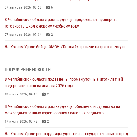
07 августа 2026, 09:25
6
В Челябинской области росгвардейцы продолжают проверять
готовность школ к новому учебному году
07 августа 2026, 07:34
2
На Южном Урале бойцы ОМОН «Таганай» провели патриотическую
встречу с детьми в рамках акции «Каникулы с Росгвардией»
07 августа 2026, 07:32
2
ПОПУЛЯРНЫЕ НОВОСТИ
В Магнитогорске почтили память генерала армии Ивана Яковлева
В Челябинской области подведены промежуточные итоги летней
05 августа 2026, 11:22
1
оздоровительной кампании 2026 года
В Магнитогорске сотрудники Росгвардии задержали рецидивиста
13 июля 2026, 04:08
2
за хищение алкоголя из супермаркета
В Челябинской области росгвардейцы обеспечили судейство на
05 августа 2026, 06:06
межведомственных соревнованиях силовых ведомств
На Южном Урале спецназ Росгвардии провел военно-полевые
17 июля 2026, 03:42
2
сборы для кадетов
На Южном Урале росгвардейцы удостоены государственных наград