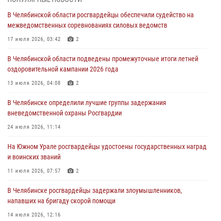
сборы для кадетов
В Челябинской области росгвардейцы обеспечили судейство на
04 августа 2026, 10:03
1
межведомственных соревнованиях силовых ведомств
Росгвардейцы задержали трёх магазинных воров в Челябинске
17 июля 2026, 03:42
2
04 августа 2026, 10:00
В Челябинской области подведены промежуточные итоги летней
оздоровительной кампании 2026 года
На Южном Урале сотрудники Росгвардии задержали
подозреваемого в совершении убийства
13 июля 2026, 04:08
2
03 августа 2026, 11:41
В Челябинске определили лучшие группы задержания
вневедомственной охраны Росгвардии
В Челябинской области росгвардейцами по горячим следам
задержан подозреваемый в грабеже
24 июля 2026, 11:14
03 августа 2026, 11:25
На Южном Урале росгвардейцы удостоены государственных наград
и воинских званий
11 июля 2026, 07:57
2
В Челябинске росгвардейцы задержали злоумышленников,
напавших на бригаду скорой помощи
14 июля 2026, 12:16