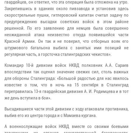
гвардейцев, он ответил, что эта операция была отложена на утро.
Закрепившись в зданиях около пивзавода и установив здесь
скорострельные пушки, гитлеровский капитан считал задачу по
предупреждению высадки советских войск в этом районе
решенной. По его заявлению для немцев была совершенно
неожиданной атака неизвестно откуда появившейся части
Красной Армии. Он так и не поверил, что отборных вояк его
штурмового батальона выбила с занятых ими позиций не
регулярная часть, а горсточка сталинградских чекистов».
Командир 10-й дивизии войск НКВД полковник А.А. Сараев
впоследствии так оценил значение свежих сил, столь важных
для обороны Сталинграда: «Большой радостью для нас явилось
известие о том, что в ночь на 15 сентября в Сталинград
переправилась 13-я гвардейская дивизия А. И. Родимцева и в тот
же день вступила в бои».
Высадившиеся части этой дивизии с ходу атаковали противника,
выбив его из центра города и с Мамаева кургана.
А военнослужащие войск НКВД вместе со своими боевыми
товарищами из органов государственной безопасности,