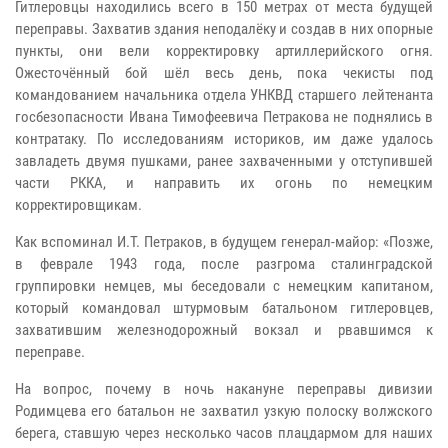
Гитлеровцы находились всего в 150 метрах от места будущей
переправы. Захватив здания неподалёку и создав в них опорные
пункты, они вели корректировку артиллерийского огня.
Ожесточённый бой шёл весь день, пока чекисты под
командованием начальника отдела УНКВД старшего лейтенанта
госбезопасности Ивана Тимофеевича Петракова не поднялись в
контратаку. По исследованиям историков, им даже удалось
завладеть двумя пушками, ранее захваченными у отступившей
части РККА, и направить их огонь по немецким
корректировщикам.
Как вспоминал И.Т. Петраков, в будущем генерал-майор: «Позже,
в феврале 1943 года, после разгрома сталинградской
группировки немцев, мы беседовали с немецким капитаном,
который командовал штурмовым батальоном гитлеровцев,
захватившим железнодорожный вокзал и рвавшимся к
переправе.
На вопрос, почему в ночь накануне переправы дивизии
Родимцева его батальон не захватил узкую полоску волжского
берега, ставшую через несколько часов плацдармом для наших