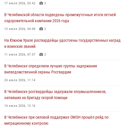
Росгвардейцы задержали трёх магазинных воров в Челябинске
17 июля 2026, 03:42
2
04 августа 2026, 10:00
В Челябинской области подведены промежуточные итоги летней
оздоровительной кампании 2026 года
На Южном Урале сотрудники Росгвардии задержали
подозреваемого в совершении убийства
13 июля 2026, 04:08
2
03 августа 2026, 11:41
На Южном Урале росгвардейцы удостоены государственных наград
и воинских званий
В Челябинской области росгвардейцами по горячим следам
задержан подозреваемый в грабеже
11 июля 2026, 07:57
2
03 августа 2026, 11:25
В Челябинске определили лучшие группы задержания
вневедомственной охраны Росгвардии
24 июля 2026, 11:14
В Челябинске росгвардейцы задержали злоумышленников,
напавших на бригаду скорой помощи
14 июля 2026, 12:16
В Челябинске при силовой поддержке ОМОН прошёл рейд по
миграционному контролю