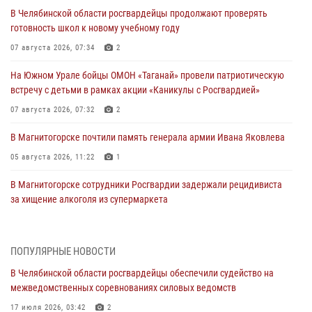
В Челябинской области росгвардейцы продолжают проверять
готовность школ к новому учебному году
07 августа 2026, 07:34
2
На Южном Урале бойцы ОМОН «Таганай» провели патриотическую
встречу с детьми в рамках акции «Каникулы с Росгвардией»
07 августа 2026, 07:32
2
В Магнитогорске почтили память генерала армии Ивана Яковлева
05 августа 2026, 11:22
1
В Магнитогорске сотрудники Росгвардии задержали рецидивиста
за хищение алкоголя из супермаркета
05 августа 2026, 06:06
На Южном Урале спецназ Росгвардии провел военно-полевые
ПОПУЛЯРНЫЕ НОВОСТИ
сборы для кадетов
В Челябинской области росгвардейцы обеспечили судейство на
04 августа 2026, 10:03
1
межведомственных соревнованиях силовых ведомств
Росгвардейцы задержали трёх магазинных воров в Челябинске
17 июля 2026, 03:42
2