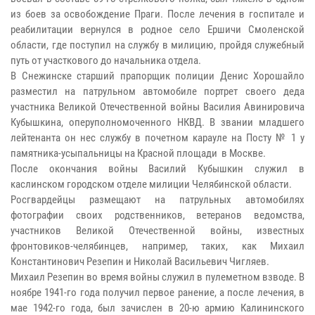
из боев за освобождение Праги. После лечения в госпитале и
реабилитации вернулся в родное село Ершичи Смоленской
области, где поступил на службу в милицию, пройдя служебный
путь от участкового до начальника отдела.
В Снежинске старший прапорщик полиции Денис Хорошайло
разместил на патрульном автомобиле портрет своего деда
участника Великой Отечественной войны Василия Авинировича
Кубышкина, оперуполномоченного НКВД. В звании младшего
лейтенанта он нес службу в почетном карауле на Посту № 1 у
памятника-усыпальницы на Красной площади в Москве.
После окончания войны Василий Кубышкин служил в
каслинском городском отделе милиции Челябинской области.
Росгвардейцы размещают на патрульных автомобилях
фотографии своих родственников, ветеранов ведомства,
участников Великой Отечественной войны, известных
фронтовиков-челябинцев, например, таких, как Михаил
Константинович Резепин и Николай Васильевич Чигляев.
Михаил Резепин во время войны служил в пулеметном взводе. В
ноябре 1941-го года получил первое ранение, а после лечения, в
мае 1942-го года, был зачислен в 20-ю армию Калининского