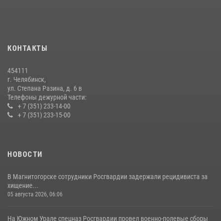
07 июля 2026, 07:48
На Южном Урале продолжается акция «Каникулы с Росгвардией»
15 июля 2026, 05:49
4
КОНТАКТЫ
В Челябинской области росгвардейцы приняли участие в
мероприятиях, посвященных Дню семьи, любви и верности
454111
08 июля 2026, 12:05
2
г. Челябинск,
ул. Степана Разина, д. 6 в
Телефоны дежурной части:
+ 7 (351) 233-14-00
+ 7 (351) 233-15-00
НОВОСТИ
В Магнитогорске сотрудники Росгвардии задержали рецидивиста за
хищение...
05 августа 2026, 06:06
На Южном Урале спецназ Росгвардии провел военно-полевые сборы