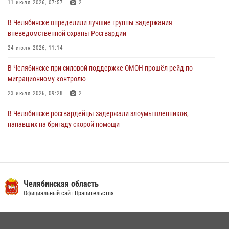
11 июля 2026, 07:57
2
30 июля 2026, 10:53
В Челябинске определили лучшие группы задержания
вневедомственной охраны Росгвардии
24 июля 2026, 11:14
В Челябинске при силовой поддержке ОМОН прошёл рейд по
миграционному контролю
23 июля 2026, 09:28
2
В Челябинске росгвардейцы задержали злоумышленников,
напавших на бригаду скорой помощи
14 июля 2026, 12:16
В Челябинске росгвардейцы обсудили с профессиональным
спортсменом основы здорового образа жизни
Челябинская область
13 июля 2026, 03:02
5
Официальный сайт Правительства
По горячим следам задержали подозреваемого в тяжком
преступлении челябинские росгвардейцы