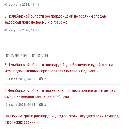
03 августа 2026, 11:41
В Челябинской области росгвардейцами по горячим следам
задержан подозреваемый в грабеже
03 августа 2026, 11:25
Росгвардейцы обеспечили безопасность празднования Дня ВДВ на
Южном Урале
ПОПУЛЯРНЫЕ НОВОСТИ
03 августа 2026, 09:22
1
В Челябинской области росгвардейцы обеспечили судейство на
Авиация Росгвардии совершила более 250 санитарных вылетов в
межведомственных соревнованиях силовых ведомств
Донецкой Народной Республике
17 июля 2026, 03:42
2
31 июля 2026, 11:33
В Челябинской области подведены промежуточные итоги летней
Росгвардия обеспечивает безопасность граждан на южном
оздоровительной кампании 2026 года
направлении
13 июля 2026, 04:08
2
31 июля 2026, 11:32
1
На Южном Урале росгвардейцы удостоены государственных наград
В Уральском округе Росгвардии состоялось заседание
и воинских званий
оперативного штаба