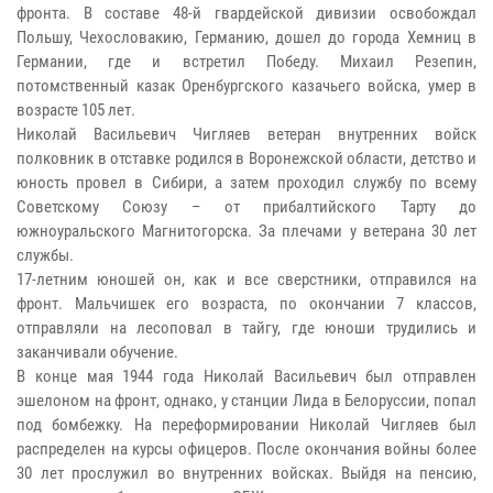
фронта. В составе 48-й гвардейской дивизии освобождал
Польшу, Чехословакию, Германию, дошел до города Хемниц в
Германии, где и встретил Победу. Михаил Резепин,
потомственный казак Оренбургского казачьего войска, умер в
возрасте 105 лет.
Николай Васильевич Чигляев ветеран внутренних войск
полковник в отставке родился в Воронежской области, детство и
юность провел в Сибири, а затем проходил службу по всему
Советскому Союзу – от прибалтийского Тарту до
южноуральского Магнитогорска. За плечами у ветерана 30 лет
службы.
17-летним юношей он, как и все сверстники, отправился на
фронт. Мальчишек его возраста, по окончании 7 классов,
отправляли на лесоповал в тайгу, где юноши трудились и
заканчивали обучение.
В конце мая 1944 года Николай Васильевич был отправлен
эшелоном на фронт, однако, у станции Лида в Белоруссии, попал
под бомбежку. На переформировании Николай Чигляев был
распределен на курсы офицеров. После окончания войны более
30 лет прослужил во внутренних войсках. Выйдя на пенсию,