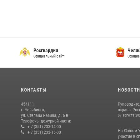
Росгвардия
Челяб
Официальный сайт
Официа
КОНТАКТЫ
НОВОСТ
454111
Руководите
г. Челябинск,
охраны Росг
ул. Степана Разина, д. 6 в
07 августа 20
Телефоны дежурной части:
+ 7 (351) 233-14-00
На Южном У
+ 7 (351) 233-15-00
участие в с