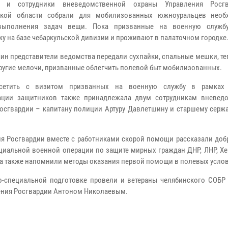
ы и сотрудники вневедомственной охраны Управления Росг
ской области собрали для мобилизованных южноуральцев необ
выполнения задач вещи. Пока призванные на военную службу
ку на базе чебаркульской дивизии и проживают в палаточном городке
ин представители ведомства передали сухпайки, спальные мешки, т
другие мелочи, призванные облегчить полевой быт мобилизованных.
сетить с визитом призванных на военную службу в рамках 
ации защитников также принадлежала двум сотрудникам вневед
осгвардии – капитану полиции Артуру Давлетшину и старшему сержа
ия Росгвардии вместе с работниками скорой помощи рассказали доб
циальной военной операции по защите мирных граждан ДНР, ЛНР, Хе
 а также напомнили методы оказания первой помощи в полевых услов
о-специальной подготовке провели и ветераны челябинского СОБР 
ления Росгвардии Антоном Николаевым.