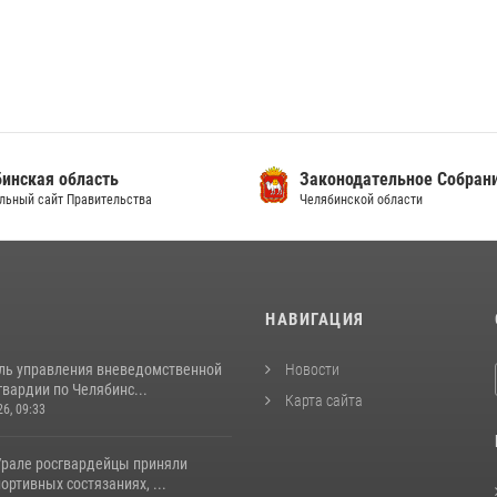
инская область
Законодательное Собран
льный сайт Правительства
Челябинской области
И
НАВИГАЦИЯ
ль управления вневедомственной
Новости
вардии по Челябинс...
Карта сайта
26, 09:33
рале росгвардейцы приняли
портивных состязаниях, ...