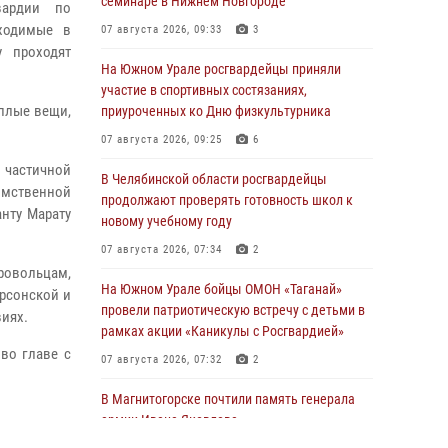
семинаре в Нижнем Новгороде
вардии по
ходимые в
07 августа 2026, 09:33
3
 проходят
На Южном Урале росгвардейцы приняли
.
участие в спортивных состязаниях,
еплые вещи,
приуроченных ко Дню физкультурника
07 августа 2026, 09:25
6
частичной
В Челябинской области росгвардейцы
омственной
продолжают проверять готовность школ к
нту Марату
новому учебному году
07 августа 2026, 07:34
2
ровольцам,
На Южном Урале бойцы ОМОН «Таганай»
рсонской и
провели патриотическую встречу с детьми в
иях.
рамках акции «Каникулы с Росгвардией»
во главе с
07 августа 2026, 07:32
2
В Магнитогорске почтили память генерала
армии Ивана Яковлева