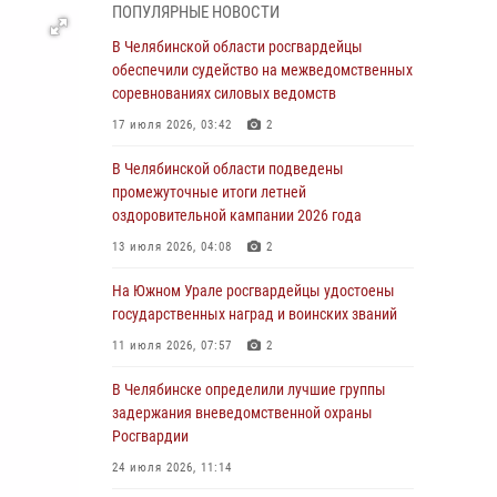
05 августа 2026, 11:22
1
ПОПУЛЯРНЫЕ НОВОСТИ
В Магнитогорске сотрудники Росгвардии
В Челябинской области росгвардейцы
задержали рецидивиста за хищение алкоголя
обеспечили судейство на межведомственных
из супермаркета
соревнованиях силовых ведомств
05 августа 2026, 06:06
17 июля 2026, 03:42
2
На Южном Урале спецназ Росгвардии провел
В Челябинской области подведены
военно-полевые сборы для кадетов
промежуточные итоги летней
оздоровительной кампании 2026 года
04 августа 2026, 10:03
1
13 июля 2026, 04:08
2
Росгвардейцы задержали трёх магазинных
воров в Челябинске
На Южном Урале росгвардейцы удостоены
государственных наград и воинских званий
04 августа 2026, 10:00
11 июля 2026, 07:57
2
На Южном Урале сотрудники Росгвардии
задержали подозреваемого в совершении
В Челябинске определили лучшие группы
убийства
задержания вневедомственной охраны
Росгвардии
03 августа 2026, 11:41
24 июля 2026, 11:14
В Челябинской области росгвардейцами по