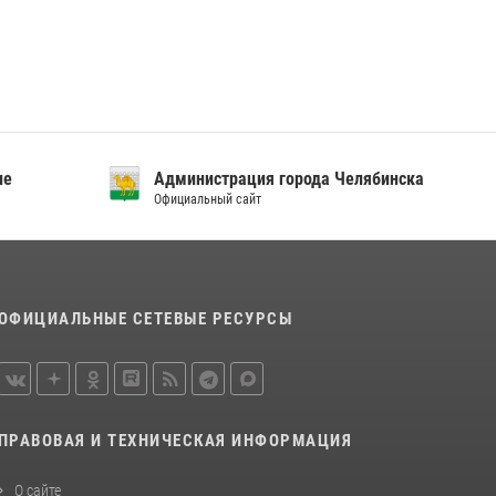
посвященных Дню семьи, любви и верности
08 июля 2026, 12:05
2
Бойцы спецназа Росгвардии провели
экскурсию для подростков из трудовых
отрядов на Южном Урале
28 июля 2026, 10:38
4
ие
Администрация города Челябинска
Официальный сайт
ОФИЦИАЛЬНЫЕ СЕТЕВЫЕ РЕСУРСЫ
ПРАВОВАЯ И ТЕХНИЧЕСКАЯ ИНФОРМАЦИЯ
О сайте