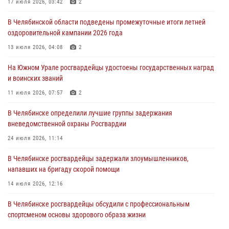
Росгвардейцы задержали трёх магазинных воров в Челябинске
17 июля 2026, 03:42
2
04 августа 2026, 10:00
В Челябинской области подведены промежуточные итоги летней
оздоровительной кампании 2026 года
На Южном Урале сотрудники Росгвардии задержали
подозреваемого в совершении убийства
13 июля 2026, 04:08
2
03 августа 2026, 11:41
На Южном Урале росгвардейцы удостоены государственных наград
и воинских званий
В Челябинской области росгвардейцами по горячим следам
задержан подозреваемый в грабеже
11 июля 2026, 07:57
2
03 августа 2026, 11:25
В Челябинске определили лучшие группы задержания
вневедомственной охраны Росгвардии
24 июля 2026, 11:14
В Челябинске росгвардейцы задержали злоумышленников,
напавших на бригаду скорой помощи
14 июля 2026, 12:16
В Челябинске росгвардейцы обсудили с профессиональным
спортсменом основы здорового образа жизни