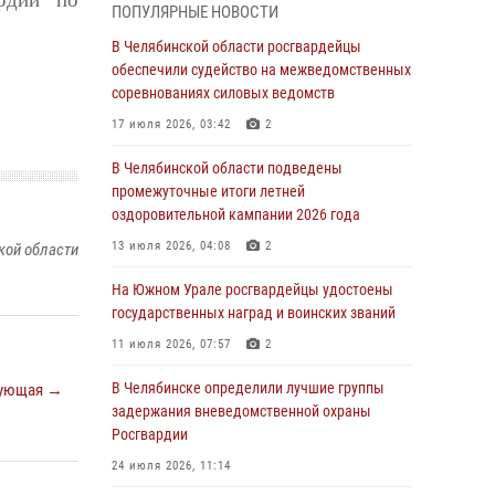
ПОПУЛЯРНЫЕ НОВОСТИ
грабеже
В Челябинской области росгвардейцы
03 августа 2026, 11:25
обеспечили судейство на межведомственных
соревнованиях силовых ведомств
Росгвардейцы обеспечили безопасность
празднования Дня ВДВ на Южном Урале
17 июля 2026, 03:42
2
03 августа 2026, 09:22
1
В Челябинской области подведены
промежуточные итоги летней
Авиация Росгвардии совершила более 250
оздоровительной кампании 2026 года
санитарных вылетов в Донецкой Народной
Республике
13 июля 2026, 04:08
2
кой области
31 июля 2026, 11:33
На Южном Урале росгвардейцы удостоены
государственных наград и воинских званий
Росгвардия обеспечивает безопасность
граждан на южном направлении
11 июля 2026, 07:57
2
31 июля 2026, 11:32
1
В Челябинске определили лучшие группы
ующая →
задержания вневедомственной охраны
В Уральском округе Росгвардии состоялось
Росгвардии
заседание оперативного штаба
24 июля 2026, 11:14
30 июля 2026, 10:53