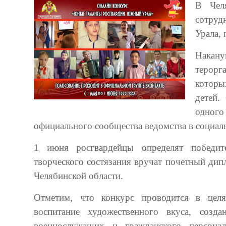
В Челя
сотруд
Урала,
Накану
терорг
которы
детей.
одног
официального сообщества ведомства в социал
1 июня росгвардейцы определят победите
творческого состязания вручат почетный дип
Челябинской области.
Отметим, что конкурс проводится в целях
воспитание художественного вкуса, созд
военнослужащих и гражданского персонал