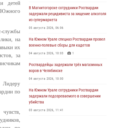
ди детей
В Магнитогорске сотрудники Росгвардии
и Южного
задержали рецидивиста за хищение алкоголя
из супермаркета
05 августа 2026, 06:06
с-службы
лики, на
На Южном Урале спецназ Росгвардии провел
военно-полевые сборы для кадетов
авыки их
04 августа 2026, 10:03
1
стов, за
исчикам
Росгвардейцы задержали трёх магазинных
воров в Челябинске
04 августа 2026, 10:00
. Лидеру
На Южном Урале сотрудники Росгвардии
ардии по
задержали подозреваемого в совершении
убийства
03 августа 2026, 11:41
 чувств,
удников,
В Челябинской области росгвардейцами по
ардии по
горячим следам задержан подозреваемый в