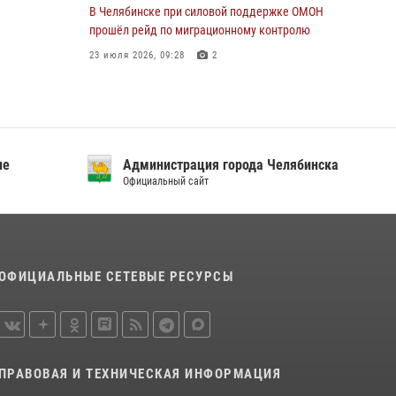
В Челябинске при силовой поддержке ОМОН
прошёл рейд по миграционному контролю
23 июля 2026, 09:28
2
В Челябинске росгвардейцы задержали
злоумышленников, напавших на бригаду
скорой помощи
14 июля 2026, 12:16
ие
Администрация города Челябинска
Официальный сайт
В Челябинске росгвардейцы обсудили с
профессиональным спортсменом основы
здорового образа жизни
13 июля 2026, 03:02
5
ОФИЦИАЛЬНЫЕ СЕТЕВЫЕ РЕСУРСЫ
По горячим следам задержали
подозреваемого в тяжком преступлении
челябинские росгвардейцы
07 июля 2026, 07:48
ПРАВОВАЯ И ТЕХНИЧЕСКАЯ ИНФОРМАЦИЯ
На Южном Урале продолжается акция