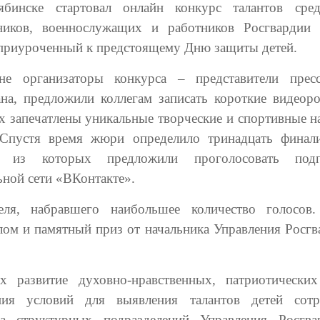
бинске стартовал онлайн конкурс талантов сре
ников, военнослужащих и работников Росгварди
 приуроченный к предстоящему Дню защиты детей.
не организаторы конкурса – представители прес
ана, предложили коллегам записать короткие видеоро
х запечатлены уникальные творческие и спортивные н
 Спустя время жюри определило тринадцать финали
о из которых предложили проголосовать подп
ьной сети «ВКонтакте».
ля, набравшего наибольшее количество голосов
лом и памятный приз от начальника Управления Росгв
 развитие духовно-нравственных, патриотических
ания условий для выявления талантов детей сотр
а структурных подразделений Управления Росгв