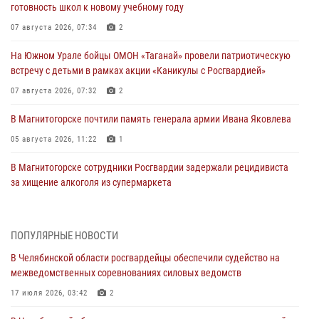
готовность школ к новому учебному году
07 августа 2026, 07:34
2
На Южном Урале бойцы ОМОН «Таганай» провели патриотическую
встречу с детьми в рамках акции «Каникулы с Росгвардией»
07 августа 2026, 07:32
2
В Магнитогорске почтили память генерала армии Ивана Яковлева
05 августа 2026, 11:22
1
В Магнитогорске сотрудники Росгвардии задержали рецидивиста
за хищение алкоголя из супермаркета
05 августа 2026, 06:06
На Южном Урале спецназ Росгвардии провел военно-полевые
ПОПУЛЯРНЫЕ НОВОСТИ
сборы для кадетов
В Челябинской области росгвардейцы обеспечили судейство на
04 августа 2026, 10:03
1
межведомственных соревнованиях силовых ведомств
Росгвардейцы задержали трёх магазинных воров в Челябинске
17 июля 2026, 03:42
2
04 августа 2026, 10:00