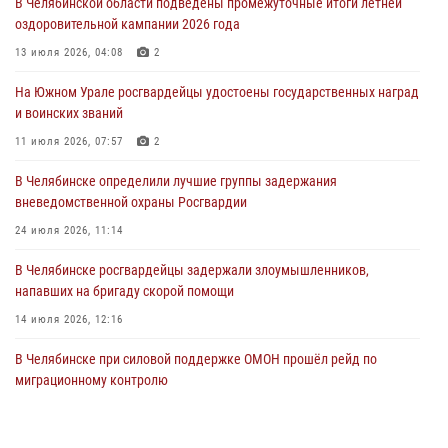
В Челябинской области подведены промежуточные итоги летней
оздоровительной кампании 2026 года
На Южном Урале сотрудники Росгвардии задержали
подозреваемого в совершении убийства
13 июля 2026, 04:08
2
03 августа 2026, 11:41
На Южном Урале росгвардейцы удостоены государственных наград
и воинских званий
В Челябинской области росгвардейцами по горячим следам
задержан подозреваемый в грабеже
11 июля 2026, 07:57
2
03 августа 2026, 11:25
В Челябинске определили лучшие группы задержания
вневедомственной охраны Росгвардии
24 июля 2026, 11:14
В Челябинске росгвардейцы задержали злоумышленников,
напавших на бригаду скорой помощи
14 июля 2026, 12:16
В Челябинске при силовой поддержке ОМОН прошёл рейд по
миграционному контролю
23 июля 2026, 09:28
2