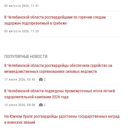
03 августа 2026, 11:41
В Челябинской области росгвардейцами по горячим следам
задержан подозреваемый в грабеже
03 августа 2026, 11:25
Росгвардейцы обеспечили безопасность празднования Дня ВДВ на
Южном Урале
ПОПУЛЯРНЫЕ НОВОСТИ
03 августа 2026, 09:22
1
В Челябинской области росгвардейцы обеспечили судейство на
Авиация Росгвардии совершила более 250 санитарных вылетов в
межведомственных соревнованиях силовых ведомств
Донецкой Народной Республике
17 июля 2026, 03:42
2
31 июля 2026, 11:33
В Челябинской области подведены промежуточные итоги летней
Росгвардия обеспечивает безопасность граждан на южном
оздоровительной кампании 2026 года
направлении
13 июля 2026, 04:08
2
31 июля 2026, 11:32
1
На Южном Урале росгвардейцы удостоены государственных наград
В Уральском округе Росгвардии состоялось заседание
и воинских званий
оперативного штаба