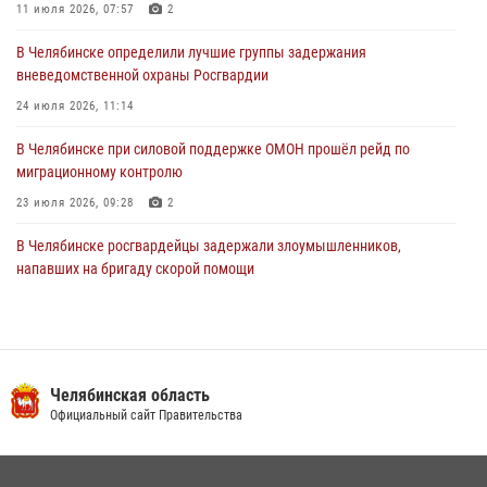
11 июля 2026, 07:57
2
30 июля 2026, 10:53
В Челябинске определили лучшие группы задержания
вневедомственной охраны Росгвардии
24 июля 2026, 11:14
В Челябинске при силовой поддержке ОМОН прошёл рейд по
миграционному контролю
23 июля 2026, 09:28
2
В Челябинске росгвардейцы задержали злоумышленников,
напавших на бригаду скорой помощи
14 июля 2026, 12:16
В Челябинске росгвардейцы обсудили с профессиональным
спортсменом основы здорового образа жизни
Челябинская область
13 июля 2026, 03:02
5
Официальный сайт Правительства
По горячим следам задержали подозреваемого в тяжком
преступлении челябинские росгвардейцы