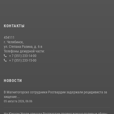
07 июля 2026, 07:48
На Южном Урале продолжается акция «Каникулы с Росгвардией»
15 июля 2026, 05:49
4
КОНТАКТЫ
В Челябинской области росгвардейцы приняли участие в
мероприятиях, посвященных Дню семьи, любви и верности
454111
08 июля 2026, 12:05
2
г. Челябинск,
ул. Степана Разина, д. 6 в
Телефоны дежурной части:
+ 7 (351) 233-14-00
+ 7 (351) 233-15-00
НОВОСТИ
В Магнитогорске сотрудники Росгвардии задержали рецидивиста за
хищение...
05 августа 2026, 06:06
На Южном Урале спецназ Росгвардии провел военно-полевые сборы