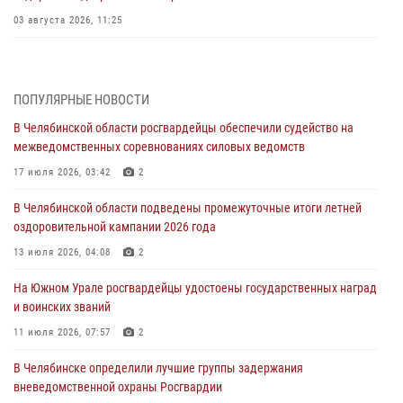
03 августа 2026, 11:25
Росгвардейцы обеспечили безопасность празднования Дня ВДВ на
Южном Урале
ПОПУЛЯРНЫЕ НОВОСТИ
03 августа 2026, 09:22
1
В Челябинской области росгвардейцы обеспечили судейство на
Авиация Росгвардии совершила более 250 санитарных вылетов в
межведомственных соревнованиях силовых ведомств
Донецкой Народной Республике
17 июля 2026, 03:42
2
31 июля 2026, 11:33
В Челябинской области подведены промежуточные итоги летней
Росгвардия обеспечивает безопасность граждан на южном
оздоровительной кампании 2026 года
направлении
13 июля 2026, 04:08
2
31 июля 2026, 11:32
1
На Южном Урале росгвардейцы удостоены государственных наград
В Уральском округе Росгвардии состоялось заседание
и воинских званий
оперативного штаба
11 июля 2026, 07:57
2
30 июля 2026, 10:53
В Челябинске определили лучшие группы задержания
вневедомственной охраны Росгвардии