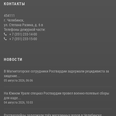
КОНТАКТЫ
В Челябинской области росгвардейцы приняли участие в
мероприятиях, посвященных Дню семьи, любви и верности
454111
08 июля 2026, 12:05
2
г. Челябинск,
ул. Степана Разина, д. 6 в
Телефоны дежурной части:
+ 7 (351) 233-14-00
+ 7 (351) 233-15-00
НОВОСТИ
В Магнитогорске сотрудники Росгвардии задержали рецидивиста за
хищение...
05 августа 2026, 06:06
На Южном Урале спецназ Росгвардии провел военно-полевые сборы
для каде...
04 августа 2026, 10:03
Росгвардейцы задержали трёх магазинных воров в Челябинске