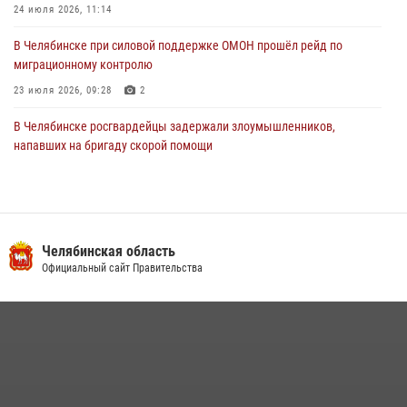
24 июля 2026, 11:14
В Челябинске при силовой поддержке ОМОН прошёл рейд по
миграционному контролю
23 июля 2026, 09:28
2
В Челябинске росгвардейцы задержали злоумышленников,
напавших на бригаду скорой помощи
14 июля 2026, 12:16
В Челябинске росгвардейцы обсудили с профессиональным
спортсменом основы здорового образа жизни
Челябинская область
13 июля 2026, 03:02
5
Официальный сайт Правительства
По горячим следам задержали подозреваемого в тяжком
преступлении челябинские росгвардейцы
07 июля 2026, 07:48
На Южном Урале продолжается акция «Каникулы с Росгвардией»
15 июля 2026, 05:49
4