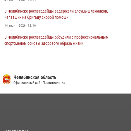
В Челябинске росгвардейцы задержали злоумышленников,
напавших на бригаду скорой помощи
14 июля 2026, 12:16
В Челябинске росгвардейцы обсудили с профессиональным
спортсменом основы здорового образа жизни
13 июля 2026, 03:02
5
В Челябинске при силовой поддержке ОМОН прошёл рейд по
миграционному контролю
Челябинская область
23 июля 2026, 09:28
2
Официальный сайт Правительства
На Южном Урале продолжается акция «Каникулы с Росгвардией»
15 июля 2026, 05:49
4
Бойцы спецназа Росгвардии провели экскурсию для подростков из
трудовых отрядов на Южном Урале
28 июля 2026, 10:38
4