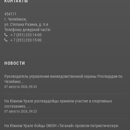
КОНТАКТЫ
На Южном Урале росгвардейцы обеспечили безопасность матча
Первенства России по футболу
454111
14 июля 2026, 05:15
г. Челябинск,
ул. Степана Разина, д. 6 в
Телефоны дежурной части:
+ 7 (351) 233-14-00
+ 7 (351) 233-15-00
НОВОСТИ
Руководитель управления вневедомственной охраны Росгвардии по
Челябинс...
07 августа 2026, 09:33
На Южном Урале росгвардейцы приняли участие в спортивных
состязаниях, ...
07 августа 2026, 09:25
На Южном Урале бойцы ОМОН «Таганай» провели патриотическую