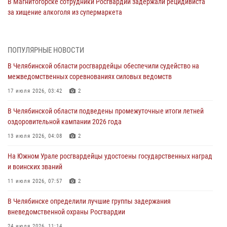
В Магнитогорске сотрудники Росгвардии задержали рецидивиста
за хищение алкоголя из супермаркета
05 августа 2026, 06:06
На Южном Урале спецназ Росгвардии провел военно-полевые
ПОПУЛЯРНЫЕ НОВОСТИ
сборы для кадетов
В Челябинской области росгвардейцы обеспечили судейство на
04 августа 2026, 10:03
1
межведомственных соревнованиях силовых ведомств
Росгвардейцы задержали трёх магазинных воров в Челябинске
17 июля 2026, 03:42
2
04 августа 2026, 10:00
В Челябинской области подведены промежуточные итоги летней
оздоровительной кампании 2026 года
На Южном Урале сотрудники Росгвардии задержали
подозреваемого в совершении убийства
13 июля 2026, 04:08
2
03 августа 2026, 11:41
На Южном Урале росгвардейцы удостоены государственных наград
и воинских званий
В Челябинской области росгвардейцами по горячим следам
задержан подозреваемый в грабеже
11 июля 2026, 07:57
2
03 августа 2026, 11:25
В Челябинске определили лучшие группы задержания
вневедомственной охраны Росгвардии
24 июля 2026, 11:14