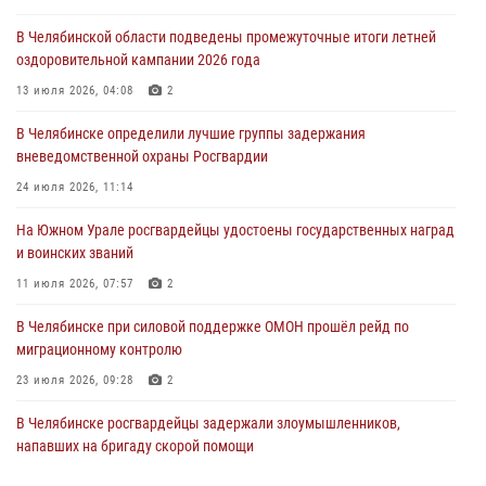
04 августа 2026, 10:00
В Челябинской области подведены промежуточные итоги летней
оздоровительной кампании 2026 года
На Южном Урале сотрудники Росгвардии задержали
подозреваемого в совершении убийства
13 июля 2026, 04:08
2
03 августа 2026, 11:41
В Челябинске определили лучшие группы задержания
вневедомственной охраны Росгвардии
В Челябинской области росгвардейцами по горячим следам
задержан подозреваемый в грабеже
24 июля 2026, 11:14
03 августа 2026, 11:25
На Южном Урале росгвардейцы удостоены государственных наград
и воинских званий
11 июля 2026, 07:57
2
В Челябинске при силовой поддержке ОМОН прошёл рейд по
миграционному контролю
23 июля 2026, 09:28
2
В Челябинске росгвардейцы задержали злоумышленников,
напавших на бригаду скорой помощи
14 июля 2026, 12:16