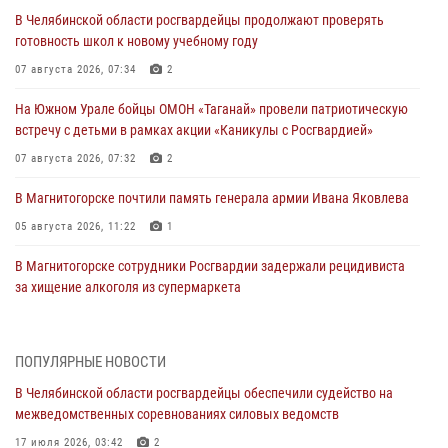
В Челябинской области росгвардейцы продолжают проверять
готовность школ к новому учебному году
07 августа 2026, 07:34
2
На Южном Урале бойцы ОМОН «Таганай» провели патриотическую
встречу с детьми в рамках акции «Каникулы с Росгвардией»
07 августа 2026, 07:32
2
В Магнитогорске почтили память генерала армии Ивана Яковлева
05 августа 2026, 11:22
1
В Магнитогорске сотрудники Росгвардии задержали рецидивиста
за хищение алкоголя из супермаркета
05 августа 2026, 06:06
На Южном Урале спецназ Росгвардии провел военно-полевые
ПОПУЛЯРНЫЕ НОВОСТИ
сборы для кадетов
В Челябинской области росгвардейцы обеспечили судейство на
04 августа 2026, 10:03
1
межведомственных соревнованиях силовых ведомств
Росгвардейцы задержали трёх магазинных воров в Челябинске
17 июля 2026, 03:42
2