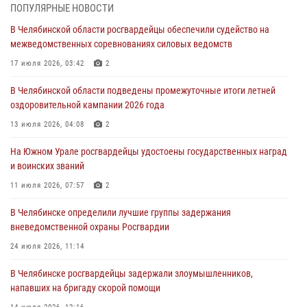
На Южном Урале спецназ Росгвардии провел военно-полевые
ПОПУЛЯРНЫЕ НОВОСТИ
сборы для кадетов
В Челябинской области росгвардейцы обеспечили судейство на
04 августа 2026, 10:03
1
межведомственных соревнованиях силовых ведомств
Росгвардейцы задержали трёх магазинных воров в Челябинске
17 июля 2026, 03:42
2
04 августа 2026, 10:00
В Челябинской области подведены промежуточные итоги летней
оздоровительной кампании 2026 года
На Южном Урале сотрудники Росгвардии задержали
подозреваемого в совершении убийства
13 июля 2026, 04:08
2
03 августа 2026, 11:41
На Южном Урале росгвардейцы удостоены государственных наград
и воинских званий
В Челябинской области росгвардейцами по горячим следам
задержан подозреваемый в грабеже
11 июля 2026, 07:57
2
03 августа 2026, 11:25
В Челябинске определили лучшие группы задержания
вневедомственной охраны Росгвардии
24 июля 2026, 11:14
В Челябинске росгвардейцы задержали злоумышленников,
напавших на бригаду скорой помощи