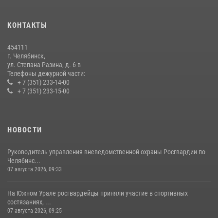
28 июля 2026, 10:38
4
КОНТАКТЫ
На Южном Урале росгвардейцы обеспечили безопасность матча
Первенства России по футболу
454111
14 июля 2026, 05:15
г. Челябинск,
ул. Степана Разина, д. 6 в
Телефоны дежурной части:
+ 7 (351) 233-14-00
+ 7 (351) 233-15-00
НОВОСТИ
Руководитель управления вневедомственной охраны Росгвардии по
Челябинс...
07 августа 2026, 09:33
На Южном Урале росгвардейцы приняли участие в спортивных
состязаниях, ...
07 августа 2026, 09:25