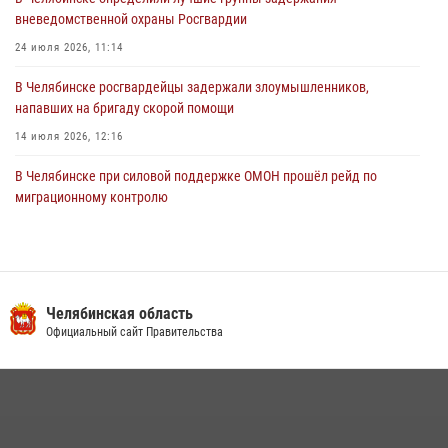
вневедомственной охраны Росгвардии
24 июля 2026, 11:14
В Челябинске росгвардейцы задержали злоумышленников,
напавших на бригаду скорой помощи
14 июля 2026, 12:16
В Челябинске при силовой поддержке ОМОН прошёл рейд по
миграционному контролю
23 июля 2026, 09:28
2
В Челябинске росгвардейцы обсудили с профессиональным
спортсменом основы здорового образа жизни
Челябинская область
13 июля 2026, 03:02
5
Официальный сайт Правительства
На Южном Урале продолжается акция «Каникулы с Росгвардией»
15 июля 2026, 05:49
4
Бойцы спецназа Росгвардии провели экскурсию для подростков из
трудовых отрядов на Южном Урале