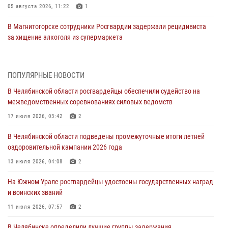
05 августа 2026, 11:22
1
В Магнитогорске сотрудники Росгвардии задержали рецидивиста
за хищение алкоголя из супермаркета
05 августа 2026, 06:06
На Южном Урале спецназ Росгвардии провел военно-полевые
ПОПУЛЯРНЫЕ НОВОСТИ
сборы для кадетов
В Челябинской области росгвардейцы обеспечили судейство на
04 августа 2026, 10:03
1
межведомственных соревнованиях силовых ведомств
Росгвардейцы задержали трёх магазинных воров в Челябинске
17 июля 2026, 03:42
2
04 августа 2026, 10:00
В Челябинской области подведены промежуточные итоги летней
оздоровительной кампании 2026 года
На Южном Урале сотрудники Росгвардии задержали
подозреваемого в совершении убийства
13 июля 2026, 04:08
2
03 августа 2026, 11:41
На Южном Урале росгвардейцы удостоены государственных наград
и воинских званий
В Челябинской области росгвардейцами по горячим следам
задержан подозреваемый в грабеже
11 июля 2026, 07:57
2
03 августа 2026, 11:25
В Челябинске определили лучшие группы задержания