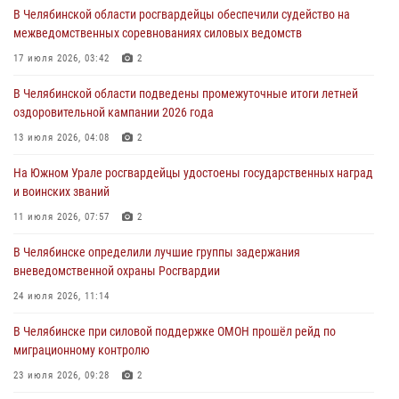
В Челябинской области росгвардейцы обеспечили судейство на
Авиация Росгвардии совершила более 250 санитарных вылетов в
межведомственных соревнованиях силовых ведомств
Донецкой Народной Республике
17 июля 2026, 03:42
2
31 июля 2026, 11:33
В Челябинской области подведены промежуточные итоги летней
Росгвардия обеспечивает безопасность граждан на южном
оздоровительной кампании 2026 года
направлении
13 июля 2026, 04:08
2
31 июля 2026, 11:32
1
На Южном Урале росгвардейцы удостоены государственных наград
В Уральском округе Росгвардии состоялось заседание
и воинских званий
оперативного штаба
11 июля 2026, 07:57
2
30 июля 2026, 10:53
В Челябинске определили лучшие группы задержания
вневедомственной охраны Росгвардии
24 июля 2026, 11:14
В Челябинске при силовой поддержке ОМОН прошёл рейд по
миграционному контролю
23 июля 2026, 09:28
2