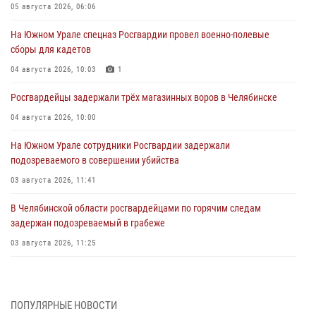
05 августа 2026, 06:06
На Южном Урале спецназ Росгвардии провел военно-полевые
сборы для кадетов
04 августа 2026, 10:03
1
Росгвардейцы задержали трёх магазинных воров в Челябинске
04 августа 2026, 10:00
На Южном Урале сотрудники Росгвардии задержали
подозреваемого в совершении убийства
03 августа 2026, 11:41
В Челябинской области росгвардейцами по горячим следам
задержан подозреваемый в грабеже
03 августа 2026, 11:25
Росгвардейцы обеспечили безопасность празднования Дня ВДВ на
Южном Урале
ПОПУЛЯРНЫЕ НОВОСТИ
03 августа 2026, 09:22
1