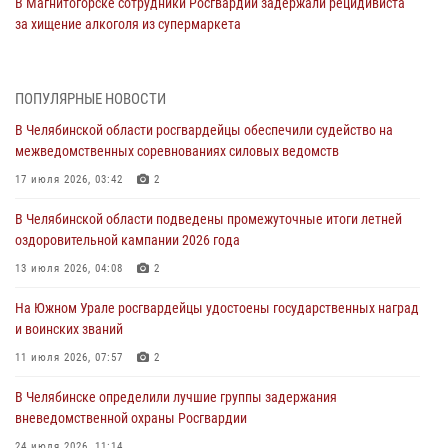
В Магнитогорске сотрудники Росгвардии задержали рецидивиста
за хищение алкоголя из супермаркета
05 августа 2026, 06:06
На Южном Урале спецназ Росгвардии провел военно-полевые
ПОПУЛЯРНЫЕ НОВОСТИ
сборы для кадетов
В Челябинской области росгвардейцы обеспечили судейство на
04 августа 2026, 10:03
1
межведомственных соревнованиях силовых ведомств
Росгвардейцы задержали трёх магазинных воров в Челябинске
17 июля 2026, 03:42
2
04 августа 2026, 10:00
В Челябинской области подведены промежуточные итоги летней
оздоровительной кампании 2026 года
На Южном Урале сотрудники Росгвардии задержали
подозреваемого в совершении убийства
13 июля 2026, 04:08
2
03 августа 2026, 11:41
На Южном Урале росгвардейцы удостоены государственных наград
и воинских званий
В Челябинской области росгвардейцами по горячим следам
задержан подозреваемый в грабеже
11 июля 2026, 07:57
2
03 августа 2026, 11:25
В Челябинске определили лучшие группы задержания
вневедомственной охраны Росгвардии
24 июля 2026, 11:14