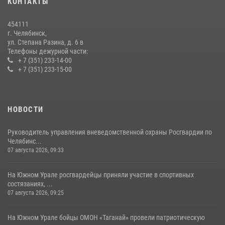
КОНТАКТЫ
Бойцы спецназа Росгвардии провели экскурсию для подростков из
трудовых отрядов на Южном Урале
454111
28 июля 2026, 10:38
4
г. Челябинск,
ул. Степана Разина, д. 6 в
Телефоны дежурной части:
+ 7 (351) 233-14-00
+ 7 (351) 233-15-00
НОВОСТИ
Руководитель управления вневедомственной охраны Росгвардии по
Челябинс...
07 августа 2026, 09:33
На Южном Урале росгвардейцы приняли участие в спортивных
состязаниях, ...
07 августа 2026, 09:25
На Южном Урале бойцы ОМОН «Таганай» провели патриотическую