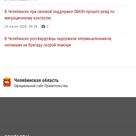
В Челябинске при силовой поддержке ОМОН прошёл рейд по
миграционному контролю
23 июля 2026, 09:28
2
В Челябинске росгвардейцы задержали злоумышленников,
напавших на бригаду скорой помощи
14 июля 2026, 12:16
В Челябинске росгвардейцы обсудили с профессиональным
спортсменом основы здорового образа жизни
Челябинская область
13 июля 2026, 03:02
5
Официальный сайт Правительства
В Челябинской области росгвардейцы приняли участие в
мероприятиях, посвященных Дню семьи, любви и верности
08 июля 2026, 12:05
2
На Южном Урале продолжается акция «Каникулы с Росгвардией»
15 июля 2026, 05:49
4