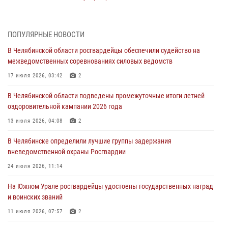
05 августа 2026, 06:06
На Южном Урале спецназ Росгвардии провел военно-полевые
ПОПУЛЯРНЫЕ НОВОСТИ
сборы для кадетов
В Челябинской области росгвардейцы обеспечили судейство на
04 августа 2026, 10:03
1
межведомственных соревнованиях силовых ведомств
Росгвардейцы задержали трёх магазинных воров в Челябинске
17 июля 2026, 03:42
2
04 августа 2026, 10:00
В Челябинской области подведены промежуточные итоги летней
оздоровительной кампании 2026 года
На Южном Урале сотрудники Росгвардии задержали
подозреваемого в совершении убийства
13 июля 2026, 04:08
2
03 августа 2026, 11:41
В Челябинске определили лучшие группы задержания
вневедомственной охраны Росгвардии
В Челябинской области росгвардейцами по горячим следам
задержан подозреваемый в грабеже
24 июля 2026, 11:14
03 августа 2026, 11:25
На Южном Урале росгвардейцы удостоены государственных наград
и воинских званий
11 июля 2026, 07:57
2