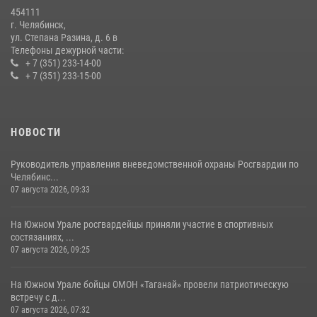
Первенства России по футболу
454111
14 июля 2026, 05:15
г. Челябинск,
ул. Степана Разина, д. 6 в
Телефоны дежурной части:
+ 7 (351) 233-14-00
+ 7 (351) 233-15-00
НОВОСТИ
Руководитель управления вневедомственной охраны Росгвардии по
Челябинс...
07 августа 2026, 09:33
На Южном Урале росгвардейцы приняли участие в спортивных
состязаниях, ...
07 августа 2026, 09:25
На Южном Урале бойцы ОМОН «Таганай» провели патриотическую
встречу с д...
07 августа 2026, 07:32