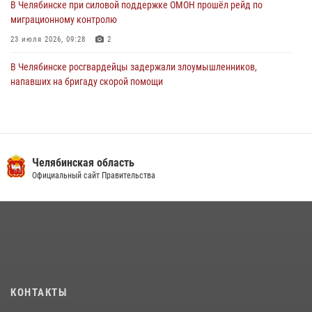
В Челябинске при силовой поддержке ОМОН прошёл рейд по
миграционному контролю
23 июля 2026, 09:28
2
В Челябинске росгвардейцы задержали злоумышленников,
напавших на бригаду скорой помощи
14 июля 2026, 12:16
В Челябинске росгвардейцы обсудили с профессиональным
спортсменом основы здорового образа жизни
Челябинская область
13 июля 2026, 03:02
5
Официальный сайт Правительства
На Южном Урале продолжается акция «Каникулы с Росгвардией»
15 июля 2026, 05:49
4
В Челябинской области росгвардейцы приняли участие в
мероприятиях, посвященных Дню семьи, любви и верности
08 июля 2026, 12:05
2
КОНТАКТЫ
На Южном Урале росгвардейцы обеспечили безопасность матча