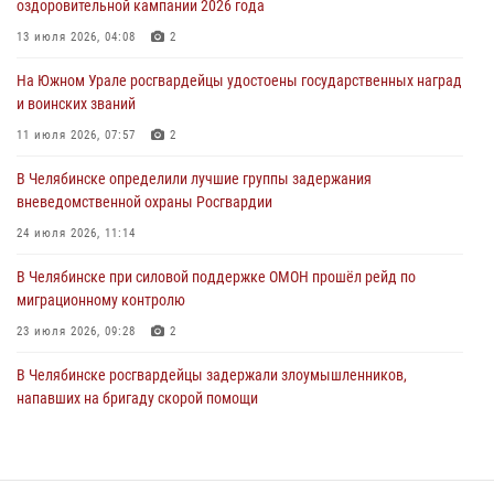
оздоровительной кампании 2026 года
На Южном Урале сотрудники Росгвардии задержали
подозреваемого в совершении убийства
13 июля 2026, 04:08
2
03 августа 2026, 11:41
На Южном Урале росгвардейцы удостоены государственных наград
и воинских званий
В Челябинской области росгвардейцами по горячим следам
задержан подозреваемый в грабеже
11 июля 2026, 07:57
2
03 августа 2026, 11:25
В Челябинске определили лучшие группы задержания
вневедомственной охраны Росгвардии
24 июля 2026, 11:14
В Челябинске при силовой поддержке ОМОН прошёл рейд по
миграционному контролю
23 июля 2026, 09:28
2
В Челябинске росгвардейцы задержали злоумышленников,
напавших на бригаду скорой помощи
14 июля 2026, 12:16
В Челябинске росгвардейцы обсудили с профессиональным