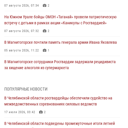
07 августа 2026, 07:34
2
На Южном Урале бойцы ОМОН «Таганай» провели патриотическую
встречу с детьми в рамках акции «Каникулы с Росгвардией»
07 августа 2026, 07:32
2
В Магнитогорске почтили память генерала армии Ивана Яковлева
05 августа 2026, 11:22
1
В Магнитогорске сотрудники Росгвардии задержали рецидивиста
за хищение алкоголя из супермаркета
05 августа 2026, 06:06
На Южном Урале спецназ Росгвардии провел военно-полевые
ПОПУЛЯРНЫЕ НОВОСТИ
сборы для кадетов
В Челябинской области росгвардейцы обеспечили судейство на
04 августа 2026, 10:03
1
межведомственных соревнованиях силовых ведомств
Росгвардейцы задержали трёх магазинных воров в Челябинске
17 июля 2026, 03:42
2
04 августа 2026, 10:00
В Челябинской области подведены промежуточные итоги летней