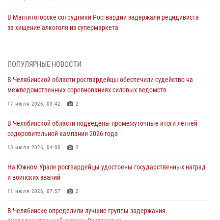
В Магнитогорске сотрудники Росгвардии задержали рецидивиста
за хищение алкоголя из супермаркета
05 августа 2026, 06:06
На Южном Урале спецназ Росгвардии провел военно-полевые
ПОПУЛЯРНЫЕ НОВОСТИ
сборы для кадетов
В Челябинской области росгвардейцы обеспечили судейство на
04 августа 2026, 10:03
1
межведомственных соревнованиях силовых ведомств
Росгвардейцы задержали трёх магазинных воров в Челябинске
17 июля 2026, 03:42
2
04 августа 2026, 10:00
В Челябинской области подведены промежуточные итоги летней
оздоровительной кампании 2026 года
На Южном Урале сотрудники Росгвардии задержали
подозреваемого в совершении убийства
13 июля 2026, 04:08
2
03 августа 2026, 11:41
На Южном Урале росгвардейцы удостоены государственных наград
и воинских званий
В Челябинской области росгвардейцами по горячим следам
задержан подозреваемый в грабеже
11 июля 2026, 07:57
2
03 августа 2026, 11:25
В Челябинске определили лучшие группы задержания