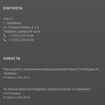
28 июля 2026, 10:38
4
КОНТАКТЫ
На Южном Урале росгвардейцы обеспечили безопасность матча
Первенства России по футболу
454111
14 июля 2026, 05:15
г. Челябинск,
ул. Степана Разина, д. 6 в
Телефоны дежурной части:
+ 7 (351) 233-14-00
+ 7 (351) 233-15-00
НОВОСТИ
Руководитель управления вневедомственной охраны Росгвардии по
Челябинс...
07 августа 2026, 09:33
На Южном Урале росгвардейцы приняли участие в спортивных
состязаниях, ...
07 августа 2026, 09:25