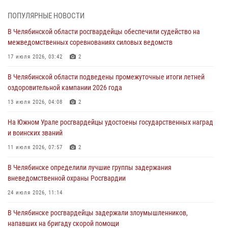
На Южном Урале спецназ Росгвардии провел военно-полевые
ПОПУЛЯРНЫЕ НОВОСТИ
сборы для кадетов
В Челябинской области росгвардейцы обеспечили судейство на
04 августа 2026, 10:03
1
межведомственных соревнованиях силовых ведомств
Росгвардейцы задержали трёх магазинных воров в Челябинске
17 июля 2026, 03:42
2
04 августа 2026, 10:00
В Челябинской области подведены промежуточные итоги летней
оздоровительной кампании 2026 года
На Южном Урале сотрудники Росгвардии задержали
подозреваемого в совершении убийства
13 июля 2026, 04:08
2
03 августа 2026, 11:41
На Южном Урале росгвардейцы удостоены государственных наград
и воинских званий
В Челябинской области росгвардейцами по горячим следам
задержан подозреваемый в грабеже
11 июля 2026, 07:57
2
03 августа 2026, 11:25
В Челябинске определили лучшие группы задержания
вневедомственной охраны Росгвардии
24 июля 2026, 11:14
В Челябинске росгвардейцы задержали злоумышленников,
напавших на бригаду скорой помощи