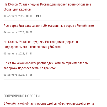
На Южном Урале спецназ Росгвардии провел военно-полевые
сборы для кадетов
04 августа 2026, 10:03
1
Росгвардейцы задержали трёх магазинных воров в Челябинске
04 августа 2026, 10:00
На Южном Урале сотрудники Росгвардии задержали
подозреваемого в совершении убийства
03 августа 2026, 11:41
В Челябинской области росгвардейцами по горячим следам
задержан подозреваемый в грабеже
03 августа 2026, 11:25
Росгвардейцы обеспечили безопасность празднования Дня ВДВ на
Южном Урале
ПОПУЛЯРНЫЕ НОВОСТИ
03 августа 2026, 09:22
1
В Челябинской области росгвардейцы обеспечили судейство на
Авиация Росгвардии совершила более 250 санитарных вылетов в