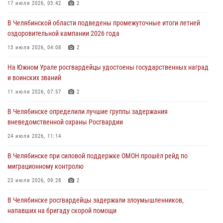
Росгвардейцы задержали трёх магазинных воров в Челябинске
17 июля 2026, 03:42
2
04 августа 2026, 10:00
В Челябинской области подведены промежуточные итоги летней
оздоровительной кампании 2026 года
На Южном Урале сотрудники Росгвардии задержали
подозреваемого в совершении убийства
13 июля 2026, 04:08
2
03 августа 2026, 11:41
На Южном Урале росгвардейцы удостоены государственных наград
и воинских званий
В Челябинской области росгвардейцами по горячим следам
задержан подозреваемый в грабеже
11 июля 2026, 07:57
2
03 августа 2026, 11:25
В Челябинске определили лучшие группы задержания
вневедомственной охраны Росгвардии
24 июля 2026, 11:14
В Челябинске при силовой поддержке ОМОН прошёл рейд по
миграционному контролю
23 июля 2026, 09:28
2
В Челябинске росгвардейцы задержали злоумышленников,
напавших на бригаду скорой помощи