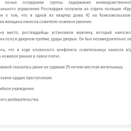
е ночью сотрудники группы задержания вневедомственн
иального управления Росгвардии получили из отдела полиции «Кур
ие о том, что в одной из квартир дома 42 на Комсомольском
ка женщина нанесла сожителю ножевое ранение.
на место, росгвардейцы установили мужчину, который наноси
на полу в дверном проёме, удары дверью. Он был незамедлительно з
сь, что в ходе словесного конфликта сожительница нанесла аг
 ножевое ранние в левое плечо.
аемой оказалась ранее не судимая 29-летняя местная жительница.
зъяли орудие преступления.
ебное учреждение.
его разбирательства.