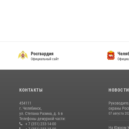
Росгвардия
Челяб
Официальный сайт
Официа
КОНТАКТЫ
НОВОСТ
454111
Руководите
г. Челябинск,
охраны Росг
ул. Степана Разина, д. 6 в
07 августа 20
Телефоны дежурной части:
+ 7 (351) 233-14-00
На Южном У