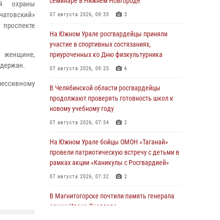
семинаре в Нижнем Новгороде
ой охраны
чатовский»
07 августа 2026, 09:33
3
 проспекте
На Южном Урале росгвардейцы приняли
участие в спортивных состязаниях,
л женщине,
приуроченных ко Дню физкультурника
адержан.
07 августа 2026, 09:25
6
рессивному
В Челябинской области росгвардейцы
продолжают проверять готовность школ к
новому учебному году
07 августа 2026, 07:34
2
На Южном Урале бойцы ОМОН «Таганай»
провели патриотическую встречу с детьми в
рамках акции «Каникулы с Росгвардией»
07 августа 2026, 07:32
2
В Магнитогорске почтили память генерала
армии Ивана Яковлева