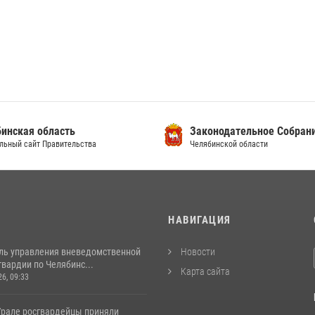
инская область
Законодательное Собран
льный сайт Правительства
Челябинской области
И
НАВИГАЦИЯ
ль управления вневедомственной
Новости
вардии по Челябинс...
Карта сайта
26, 09:33
рале росгвардейцы приняли