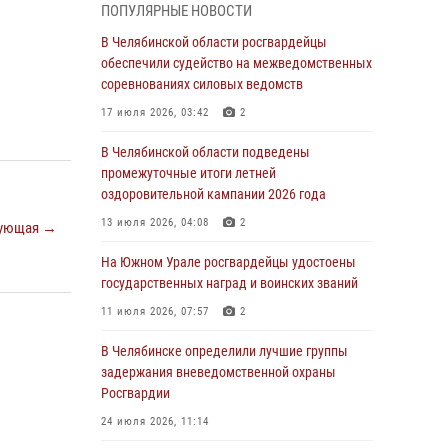
05 августа 2026, 11:22
1
ПОПУЛЯРНЫЕ НОВОСТИ
В Магнитогорске сотрудники Росгвардии
В Челябинской области росгвардейцы
задержали рецидивиста за хищение алкоголя
обеспечили судейство на межведомственных
из супермаркета
соревнованиях силовых ведомств
05 августа 2026, 06:06
17 июля 2026, 03:42
2
На Южном Урале спецназ Росгвардии провел
В Челябинской области подведены
военно-полевые сборы для кадетов
промежуточные итоги летней
оздоровительной кампании 2026 года
04 августа 2026, 10:03
1
13 июля 2026, 04:08
2
ующая →
Росгвардейцы задержали трёх магазинных
воров в Челябинске
На Южном Урале росгвардейцы удостоены
государственных наград и воинских званий
04 августа 2026, 10:00
11 июля 2026, 07:57
2
На Южном Урале сотрудники Росгвардии
задержали подозреваемого в совершении
В Челябинске определили лучшие группы
убийства
задержания вневедомственной охраны
Росгвардии
03 августа 2026, 11:41
24 июля 2026, 11:14
В Челябинской области росгвардейцами по