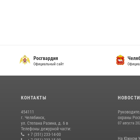
Росгвардия
Челяб
Официальный сайт
Официа
КОНТАКТЫ
НОВОСТ
454111
Руководите
г. Челябинск,
охраны Росг
ул. Степана Разина, д. 6 в
07 августа 20
Телефоны дежурной части:
+ 7 (351) 233-14-00
На Южном У