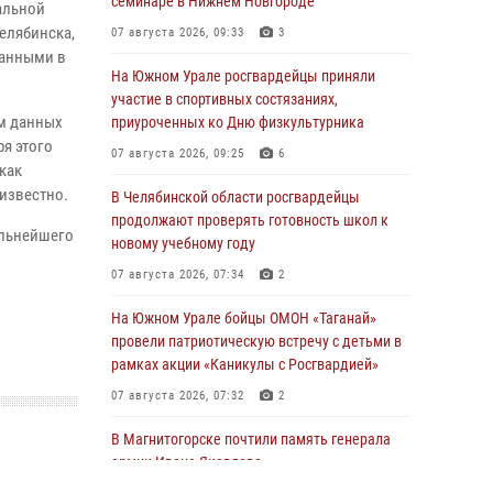
семинаре в Нижнем Новгороде
альной
елябинска,
07 августа 2026, 09:33
3
занными в
На Южном Урале росгвардейцы приняли
участие в спортивных состязаниях,
ам данных
приуроченных ко Дню физкультурника
ря этого
07 августа 2026, 09:25
6
как
известно.
В Челябинской области росгвардейцы
продолжают проверять готовность школ к
альнейшего
новому учебному году
07 августа 2026, 07:34
2
На Южном Урале бойцы ОМОН «Таганай»
провели патриотическую встречу с детьми в
рамках акции «Каникулы с Росгвардией»
07 августа 2026, 07:32
2
В Магнитогорске почтили память генерала
армии Ивана Яковлева