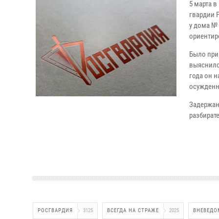
5 марта 
гвардии 
у дома №
ориентир
Было при
выяснило
года он 
осужденн
Задержан
разбират
РОСГВАРДИЯ
3125
ВСЕГДА НА СТРАЖЕ
2025
ВНЕВЕДО