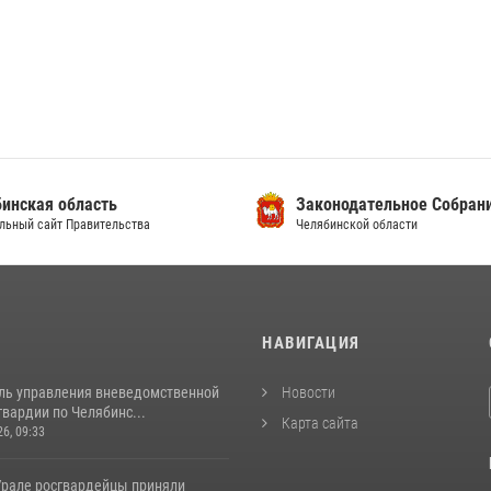
инская область
Законодательное Собран
льный сайт Правительства
Челябинской области
И
НАВИГАЦИЯ
ль управления вневедомственной
Новости
вардии по Челябинс...
Карта сайта
26, 09:33
рале росгвардейцы приняли