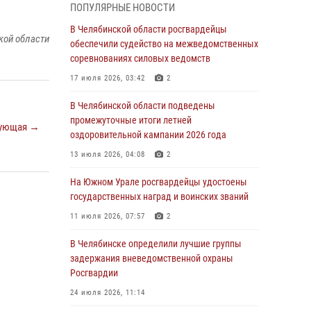
05 августа 2026, 11:22
1
ПОПУЛЯРНЫЕ НОВОСТИ
В Магнитогорске сотрудники Росгвардии
В Челябинской области росгвардейцы
кой области
задержали рецидивиста за хищение алкоголя
обеспечили судейство на межведомственных
из супермаркета
соревнованиях силовых ведомств
05 августа 2026, 06:06
17 июля 2026, 03:42
2
На Южном Урале спецназ Росгвардии провел
В Челябинской области подведены
военно-полевые сборы для кадетов
промежуточные итоги летней
ующая →
оздоровительной кампании 2026 года
04 августа 2026, 10:03
1
13 июля 2026, 04:08
2
Росгвардейцы задержали трёх магазинных
воров в Челябинске
На Южном Урале росгвардейцы удостоены
государственных наград и воинских званий
04 августа 2026, 10:00
11 июля 2026, 07:57
2
На Южном Урале сотрудники Росгвардии
задержали подозреваемого в совершении
В Челябинске определили лучшие группы
убийства
задержания вневедомственной охраны
Росгвардии
03 августа 2026, 11:41
24 июля 2026, 11:14
В Челябинской области росгвардейцами по