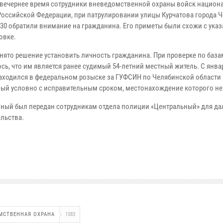
в вечернее время сотрудники вневедомственной охраны войск национ
Российской Федерации, при патрулировании улицы Курчатова города Ч
 30 обратили внимание на гражданина. Его приметы были схожи с ука
овке.
нято решение установить личность гражданина. При проверке по баз
сь, что им является ранее судимый 54-летний местный житель. С янва
находился в федеральном розыске за ГУФСИН по Челябинской области 
ый условно с исправительным сроком, местонахождение которого не
ный был передан сотрудникам отдела полиции «Центральный» для д
ельства.
МСТВЕННАЯ ОХРАНА
1383