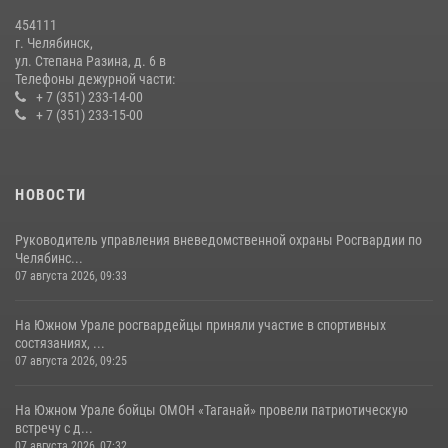
трудовых отрядов на Южном Урале
454111
28 июля 2026, 10:38
4
г. Челябинск,
ул. Степана Разина, д. 6 в
Телефоны дежурной части:
+ 7 (351) 233-14-00
+ 7 (351) 233-15-00
НОВОСТИ
Руководитель управления вневедомственной охраны Росгвардии по
Челябинс...
07 августа 2026, 09:33
На Южном Урале росгвардейцы приняли участие в спортивных
состязаниях, ...
07 августа 2026, 09:25
На Южном Урале бойцы ОМОН «Таганай» провели патриотическую
встречу с д...
07 августа 2026, 07:32