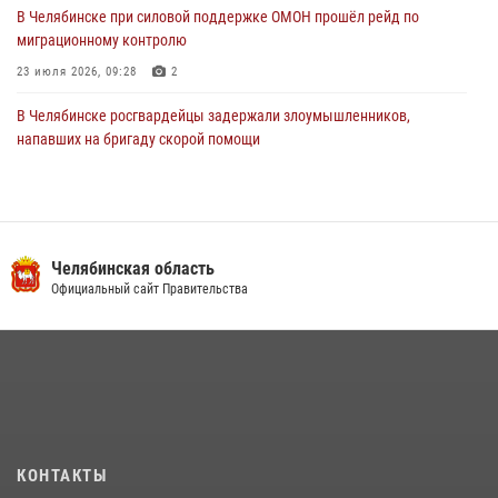
В Челябинске при силовой поддержке ОМОН прошёл рейд по
миграционному контролю
23 июля 2026, 09:28
2
В Челябинске росгвардейцы задержали злоумышленников,
напавших на бригаду скорой помощи
14 июля 2026, 12:16
В Челябинске росгвардейцы обсудили с профессиональным
спортсменом основы здорового образа жизни
Челябинская область
13 июля 2026, 03:02
5
Официальный сайт Правительства
На Южном Урале продолжается акция «Каникулы с Росгвардией»
15 июля 2026, 05:49
4
В Челябинской области росгвардейцы приняли участие в
мероприятиях, посвященных Дню семьи, любви и верности
08 июля 2026, 12:05
2
КОНТАКТЫ
Бойцы спецназа Росгвардии провели экскурсию для подростков из