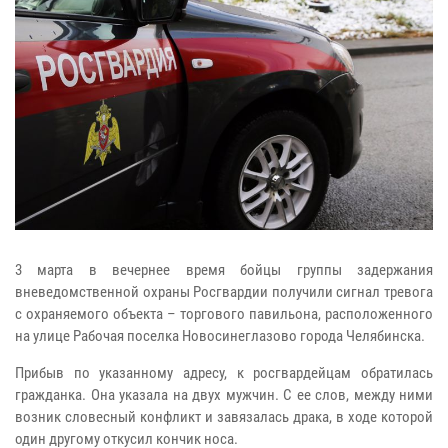
3 марта в вечернее время бойцы группы задержания
вневедомственной
охраны Росгвардии получили сигнал тревога
с охраняемого объекта –
торгового павильона, расположенного
на улице Рабочая поселка
Новосинеглазово города Челябинска.
Прибыв по указанному адресу, к росгвардейцам обратилась
гражданка. Она
указала на двух мужчин. С ее слов, между ними
возник словесный конфликт
и завязалась драка, в ходе которой
один другому откусил кончик носа.