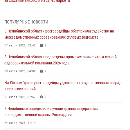
за хищение алкоголя из супермаркета
05 августа 2026, 06:06
На Южном Урале спецназ Росгвардии провел военно-полевые
ПОПУЛЯРНЫЕ НОВОСТИ
сборы для кадетов
В Челябинской области росгвардейцы обеспечили судейство на
04 августа 2026, 10:03
1
межведомственных соревнованиях силовых ведомств
Росгвардейцы задержали трёх магазинных воров в Челябинске
17 июля 2026, 03:42
2
04 августа 2026, 10:00
В Челябинской области подведены промежуточные итоги летней
оздоровительной кампании 2026 года
На Южном Урале сотрудники Росгвардии задержали
подозреваемого в совершении убийства
13 июля 2026, 04:08
2
03 августа 2026, 11:41
На Южном Урале росгвардейцы удостоены государственных наград
и воинских званий
В Челябинской области росгвардейцами по горячим следам
задержан подозреваемый в грабеже
11 июля 2026, 07:57
2
03 августа 2026, 11:25
В Челябинске определили лучшие группы задержания
вневедомственной охраны Росгвардии
24 июля 2026, 11:14