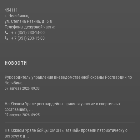
Первенства России по футболу
454111
14 июля 2026, 05:15
г. Челябинск,
ул. Степана Разина, д. 6 в
Телефоны дежурной части:
+ 7 (351) 233-14-00
+ 7 (351) 233-15-00
НОВОСТИ
Руководитель управления вневедомственной охраны Росгвардии по
Челябинс...
07 августа 2026, 09:33
На Южном Урале росгвардейцы приняли участие в спортивных
состязаниях, ...
07 августа 2026, 09:25
На Южном Урале бойцы ОМОН «Таганай» провели патриотическую
встречу с д...