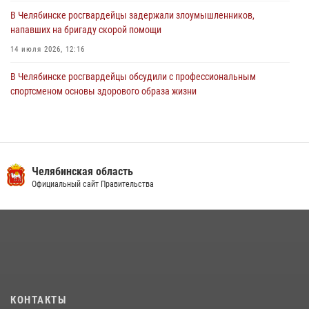
В Челябинске росгвардейцы задержали злоумышленников,
напавших на бригаду скорой помощи
14 июля 2026, 12:16
В Челябинске росгвардейцы обсудили с профессиональным
спортсменом основы здорового образа жизни
13 июля 2026, 03:02
5
В Челябинске при силовой поддержке ОМОН прошёл рейд по
миграционному контролю
Челябинская область
23 июля 2026, 09:28
2
Официальный сайт Правительства
На Южном Урале продолжается акция «Каникулы с Росгвардией»
15 июля 2026, 05:49
4
Бойцы спецназа Росгвардии провели экскурсию для подростков из
трудовых отрядов на Южном Урале
28 июля 2026, 10:38
4
КОНТАКТЫ
На Южном Урале росгвардейцы обеспечили безопасность матча