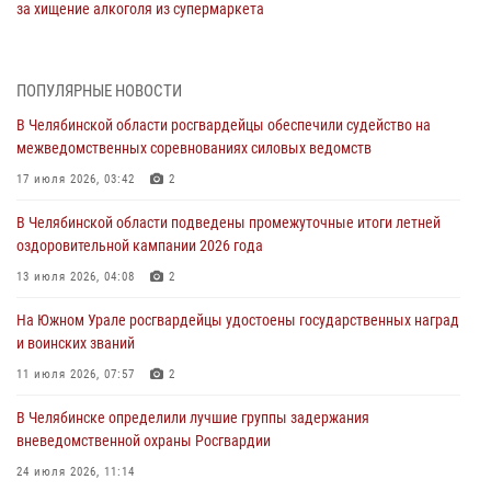
за хищение алкоголя из супермаркета
05 августа 2026, 06:06
На Южном Урале спецназ Росгвардии провел военно-полевые
ПОПУЛЯРНЫЕ НОВОСТИ
сборы для кадетов
В Челябинской области росгвардейцы обеспечили судейство на
04 августа 2026, 10:03
1
межведомственных соревнованиях силовых ведомств
Росгвардейцы задержали трёх магазинных воров в Челябинске
17 июля 2026, 03:42
2
04 августа 2026, 10:00
В Челябинской области подведены промежуточные итоги летней
оздоровительной кампании 2026 года
На Южном Урале сотрудники Росгвардии задержали
подозреваемого в совершении убийства
13 июля 2026, 04:08
2
03 августа 2026, 11:41
На Южном Урале росгвардейцы удостоены государственных наград
и воинских званий
В Челябинской области росгвардейцами по горячим следам
задержан подозреваемый в грабеже
11 июля 2026, 07:57
2
03 августа 2026, 11:25
В Челябинске определили лучшие группы задержания
вневедомственной охраны Росгвардии
24 июля 2026, 11:14