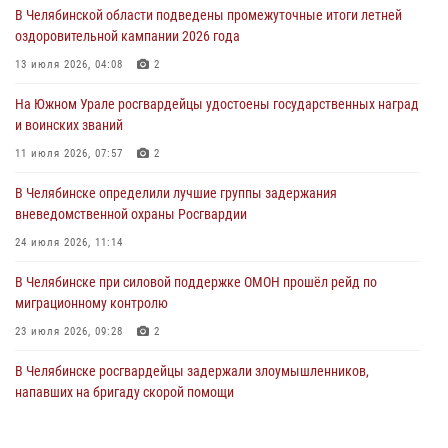
04 августа 2026, 10:00
В Челябинской области подведены промежуточные итоги летней
оздоровительной кампании 2026 года
На Южном Урале сотрудники Росгвардии задержали
подозреваемого в совершении убийства
13 июля 2026, 04:08
2
03 августа 2026, 11:41
На Южном Урале росгвардейцы удостоены государственных наград
и воинских званий
В Челябинской области росгвардейцами по горячим следам
задержан подозреваемый в грабеже
11 июля 2026, 07:57
2
03 августа 2026, 11:25
В Челябинске определили лучшие группы задержания
вневедомственной охраны Росгвардии
24 июля 2026, 11:14
В Челябинске при силовой поддержке ОМОН прошёл рейд по
миграционному контролю
23 июля 2026, 09:28
2
В Челябинске росгвардейцы задержали злоумышленников,
напавших на бригаду скорой помощи
14 июля 2026, 12:16