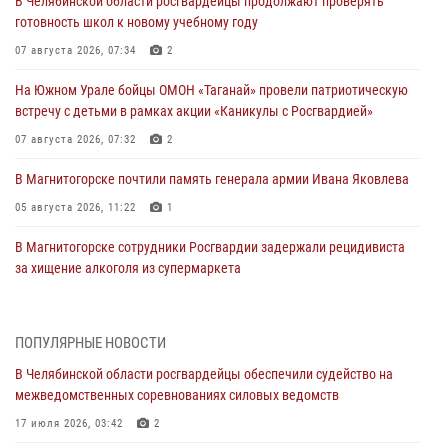
В Челябинской области росгвардейцы продолжают проверять
готовность школ к новому учебному году
07 августа 2026, 07:34
2
На Южном Урале бойцы ОМОН «Таганай» провели патриотическую
встречу с детьми в рамках акции «Каникулы с Росгвардией»
07 августа 2026, 07:32
2
В Магнитогорске почтили память генерала армии Ивана Яковлева
05 августа 2026, 11:22
1
В Магнитогорске сотрудники Росгвардии задержали рецидивиста
за хищение алкоголя из супермаркета
05 августа 2026, 06:06
На Южном Урале спецназ Росгвардии провел военно-полевые
ПОПУЛЯРНЫЕ НОВОСТИ
сборы для кадетов
В Челябинской области росгвардейцы обеспечили судейство на
04 августа 2026, 10:03
1
межведомственных соревнованиях силовых ведомств
Росгвардейцы задержали трёх магазинных воров в Челябинске
17 июля 2026, 03:42
2