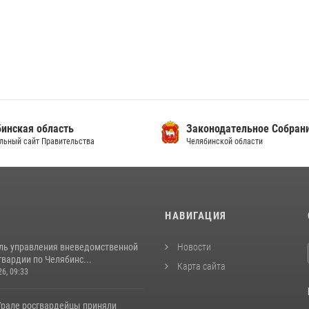
инская область
Законодательное Собран
льный сайт Правительства
Челябинской области
И
НАВИГАЦИЯ
ль управления вневедомственной
Новости
вардии по Челябинс...
Карта сайта
26, 09:33
рале росгвардейцы приняли