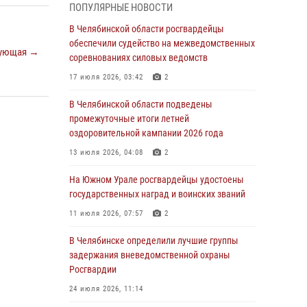
05 августа 2026, 11:22
1
ПОПУЛЯРНЫЕ НОВОСТИ
В Магнитогорске сотрудники Росгвардии
В Челябинской области росгвардейцы
задержали рецидивиста за хищение алкоголя
обеспечили судейство на межведомственных
ующая →
из супермаркета
соревнованиях силовых ведомств
05 августа 2026, 06:06
17 июля 2026, 03:42
2
На Южном Урале спецназ Росгвардии провел
В Челябинской области подведены
военно-полевые сборы для кадетов
промежуточные итоги летней
оздоровительной кампании 2026 года
04 августа 2026, 10:03
1
13 июля 2026, 04:08
2
Росгвардейцы задержали трёх магазинных
воров в Челябинске
На Южном Урале росгвардейцы удостоены
государственных наград и воинских званий
04 августа 2026, 10:00
11 июля 2026, 07:57
2
На Южном Урале сотрудники Росгвардии
задержали подозреваемого в совершении
В Челябинске определили лучшие группы
убийства
задержания вневедомственной охраны
Росгвардии
03 августа 2026, 11:41
24 июля 2026, 11:14
В Челябинской области росгвардейцами по