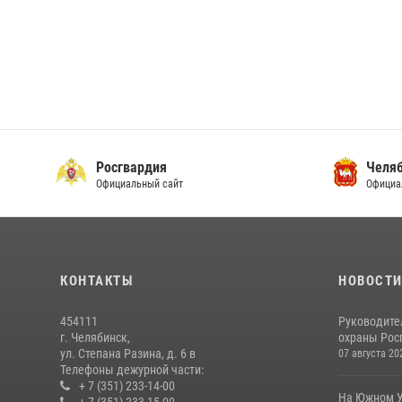
Росгвардия
Челяб
Официальный сайт
Официа
КОНТАКТЫ
НОВОСТ
454111
Руководите
г. Челябинск,
охраны Росг
ул. Степана Разина, д. 6 в
07 августа 20
Телефоны дежурной части:
+ 7 (351) 233-14-00
На Южном У