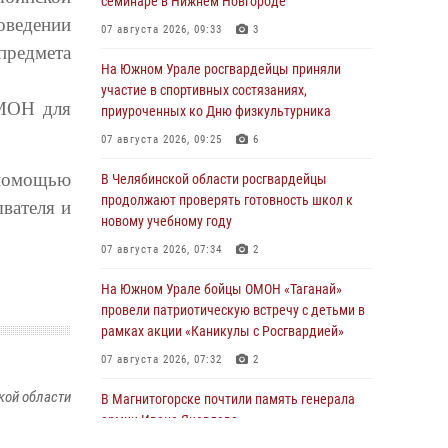
семинаре в Нижнем Новгороде
оведении
07 августа 2026, 09:33
3
предмета
На Южном Урале росгвардейцы приняли
участие в спортивных состязаниях,
ОМОН для
приуроченных ко Дню физкультурника
07 августа 2026, 09:25
6
 помощью
В Челябинской области росгвардейцы
продолжают проверять готовность школ к
вателя и
новому учебному году
07 августа 2026, 07:34
2
На Южном Урале бойцы ОМОН «Таганай»
провели патриотическую встречу с детьми в
рамках акции «Каникулы с Росгвардией»
07 августа 2026, 07:32
2
кой области
В Магнитогорске почтили память генерала
армии Ивана Яковлева