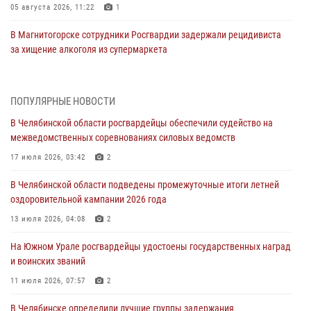
05 августа 2026, 11:22
1
В Магнитогорске сотрудники Росгвардии задержали рецидивиста
за хищение алкоголя из супермаркета
05 августа 2026, 06:06
На Южном Урале спецназ Росгвардии провел военно-полевые
ПОПУЛЯРНЫЕ НОВОСТИ
сборы для кадетов
В Челябинской области росгвардейцы обеспечили судейство на
04 августа 2026, 10:03
1
межведомственных соревнованиях силовых ведомств
Росгвардейцы задержали трёх магазинных воров в Челябинске
17 июля 2026, 03:42
2
04 августа 2026, 10:00
В Челябинской области подведены промежуточные итоги летней
оздоровительной кампании 2026 года
На Южном Урале сотрудники Росгвардии задержали
подозреваемого в совершении убийства
13 июля 2026, 04:08
2
03 августа 2026, 11:41
На Южном Урале росгвардейцы удостоены государственных наград
и воинских званий
В Челябинской области росгвардейцами по горячим следам
задержан подозреваемый в грабеже
11 июля 2026, 07:57
2
03 августа 2026, 11:25
В Челябинске определили лучшие группы задержания