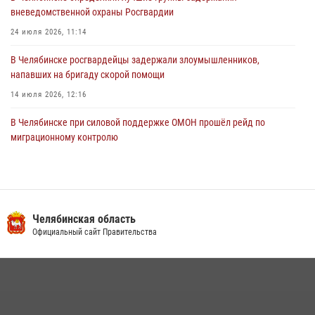
вневедомственной охраны Росгвардии
24 июля 2026, 11:14
В Челябинске росгвардейцы задержали злоумышленников,
напавших на бригаду скорой помощи
14 июля 2026, 12:16
В Челябинске при силовой поддержке ОМОН прошёл рейд по
миграционному контролю
23 июля 2026, 09:28
2
В Челябинске росгвардейцы обсудили с профессиональным
спортсменом основы здорового образа жизни
Челябинская область
13 июля 2026, 03:02
5
Официальный сайт Правительства
В Челябинской области росгвардейцы приняли участие в
мероприятиях, посвященных Дню семьи, любви и верности
08 июля 2026, 12:05
2
На Южном Урале продолжается акция «Каникулы с Росгвардией»