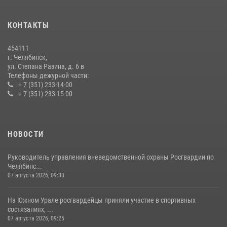
15 июля 2026, 05:49
4
КОНТАКТЫ
На Южном Урале росгвардейцы обеспечили безопасность матча
Первенства России по футболу
454111
14 июля 2026, 05:15
г. Челябинск,
ул. Степана Разина, д. 6 в
Телефоны дежурной части:
+ 7 (351) 233-14-00
+ 7 (351) 233-15-00
НОВОСТИ
Руководитель управления вневедомственной охраны Росгвардии по
Челябинс...
07 августа 2026, 09:33
На Южном Урале росгвардейцы приняли участие в спортивных
состязаниях, ...
07 августа 2026, 09:25