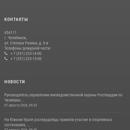
трудовых отрядов на Южном Урале
28 июля 2026, 10:38
4
КОНТАКТЫ
На Южном Урале росгвардейцы обеспечили безопасность матча
Первенства России по футболу
454111
14 июля 2026, 05:15
г. Челябинск,
ул. Степана Разина, д. 6 в
Телефоны дежурной части:
+ 7 (351) 233-14-00
+ 7 (351) 233-15-00
НОВОСТИ
Руководитель управления вневедомственной охраны Росгвардии по
Челябинс...
07 августа 2026, 09:33
На Южном Урале росгвардейцы приняли участие в спортивных
состязаниях, ...
07 августа 2026, 09:25