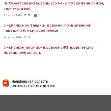
03 августа 2026, 11:25
На Южном Урале росгвардейцы удостоены государственных наград
и воинских званий
11 июля 2026, 07:57
2
В Челябинске росгвардейцы задержали злоумышленников,
напавших на бригаду скорой помощи
14 июля 2026, 12:16
В Челябинске при силовой поддержке ОМОН прошёл рейд по
миграционному контролю
23 июля 2026, 09:28
2
В Челябинске росгвардейцы обсудили с профессиональным
спортсменом основы здорового образа жизни
Челябинская область
13 июля 2026, 03:02
5
Официальный сайт Правительства
На Южном Урале продолжается акция «Каникулы с Росгвардией»
15 июля 2026, 05:49
4
Бойцы спецназа Росгвардии провели экскурсию для подростков из