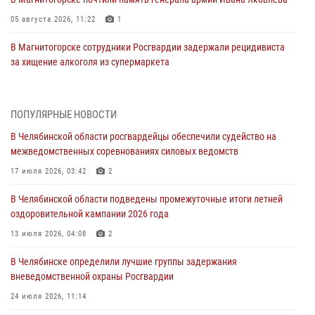
05 августа 2026, 11:22
1
В Магнитогорске сотрудники Росгвардии задержали рецидивиста
за хищение алкоголя из супермаркета
05 августа 2026, 06:06
На Южном Урале спецназ Росгвардии провел военно-полевые
ПОПУЛЯРНЫЕ НОВОСТИ
сборы для кадетов
В Челябинской области росгвардейцы обеспечили судейство на
04 августа 2026, 10:03
1
межведомственных соревнованиях силовых ведомств
Росгвардейцы задержали трёх магазинных воров в Челябинске
17 июля 2026, 03:42
2
04 августа 2026, 10:00
В Челябинской области подведены промежуточные итоги летней
оздоровительной кампании 2026 года
На Южном Урале сотрудники Росгвардии задержали
подозреваемого в совершении убийства
13 июля 2026, 04:08
2
03 августа 2026, 11:41
В Челябинске определили лучшие группы задержания
вневедомственной охраны Росгвардии
В Челябинской области росгвардейцами по горячим следам
задержан подозреваемый в грабеже
24 июля 2026, 11:14