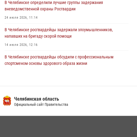
В Челябинске определили лучшие группы задержания
вневедомственной охраны Росгвардии
24 июля 2026, 11:14
В Челябинске росгвардейцы задержали злоумышленников,
напавших на бригаду скорой помощи
14 июля 2026, 12:16
В Челябинске росгвардейцы обсудили с профессиональным
спортсменом основы здорового образа жизни
13 июля 2026, 03:02
5
В Челябинске при силовой поддержке ОМОН прошёл рейд по
миграционному контролю
Челябинская область
23 июля 2026, 09:28
2
Официальный сайт Правительства
На Южном Урале продолжается акция «Каникулы с Росгвардией»
15 июля 2026, 05:49
4
Бойцы спецназа Росгвардии провели экскурсию для подростков из