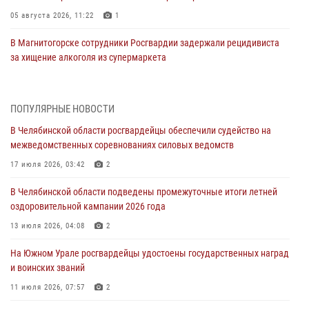
05 августа 2026, 11:22
1
В Магнитогорске сотрудники Росгвардии задержали рецидивиста
за хищение алкоголя из супермаркета
05 августа 2026, 06:06
На Южном Урале спецназ Росгвардии провел военно-полевые
ПОПУЛЯРНЫЕ НОВОСТИ
сборы для кадетов
В Челябинской области росгвардейцы обеспечили судейство на
04 августа 2026, 10:03
1
межведомственных соревнованиях силовых ведомств
Росгвардейцы задержали трёх магазинных воров в Челябинске
17 июля 2026, 03:42
2
04 августа 2026, 10:00
В Челябинской области подведены промежуточные итоги летней
оздоровительной кампании 2026 года
На Южном Урале сотрудники Росгвардии задержали
подозреваемого в совершении убийства
13 июля 2026, 04:08
2
03 августа 2026, 11:41
На Южном Урале росгвардейцы удостоены государственных наград
и воинских званий
В Челябинской области росгвардейцами по горячим следам
задержан подозреваемый в грабеже
11 июля 2026, 07:57
2
03 августа 2026, 11:25