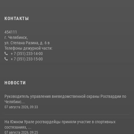
трудовых отрядов на Южном Урале
28 июля 2026, 10:38
4
КОНТАКТЫ
На Южном Урале росгвардейцы обеспечили безопасность матча
Первенства России по футболу
454111
14 июля 2026, 05:15
г. Челябинск,
ул. Степана Разина, д. 6 в
Телефоны дежурной части:
+ 7 (351) 233-14-00
+ 7 (351) 233-15-00
НОВОСТИ
Руководитель управления вневедомственной охраны Росгвардии по
Челябинс...
07 августа 2026, 09:33
На Южном Урале росгвардейцы приняли участие в спортивных
состязаниях, ...
07 августа 2026, 09:25