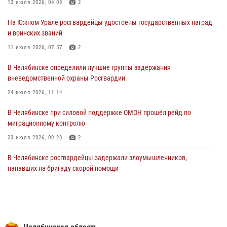
13 июля 2026, 04:08
2
31 июля 2026, 11:32
1
На Южном Урале росгвардейцы удостоены государственных наград
В Уральском округе Росгвардии состоялось заседание
и воинских званий
оперативного штаба
11 июля 2026, 07:57
2
30 июля 2026, 10:53
В Челябинске определили лучшие группы задержания
вневедомственной охраны Росгвардии
24 июля 2026, 11:14
В Челябинске при силовой поддержке ОМОН прошёл рейд по
миграционному контролю
23 июля 2026, 09:28
2
В Челябинске росгвардейцы задержали злоумышленников,
напавших на бригаду скорой помощи
14 июля 2026, 12:16
В Челябинске росгвардейцы обсудили с профессиональным
спортсменом основы здорового образа жизни