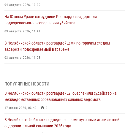
04 августа 2026, 10:00
На Южном Урале сотрудники Росгвардии задержали
подозреваемого в совершении убийства
03 августа 2026, 11:41
В Челябинской области росгвардейцами по горячим следам
задержан подозреваемый в грабеже
03 августа 2026, 11:25
Росгвардейцы обеспечили безопасность празднования Дня ВДВ на
Южном Урале
ПОПУЛЯРНЫЕ НОВОСТИ
03 августа 2026, 09:22
1
В Челябинской области росгвардейцы обеспечили судейство на
Авиация Росгвардии совершила более 250 санитарных вылетов в
межведомственных соревнованиях силовых ведомств
Донецкой Народной Республике
17 июля 2026, 03:42
2
31 июля 2026, 11:33
В Челябинской области подведены промежуточные итоги летней
Росгвардия обеспечивает безопасность граждан на южном
оздоровительной кампании 2026 года
направлении