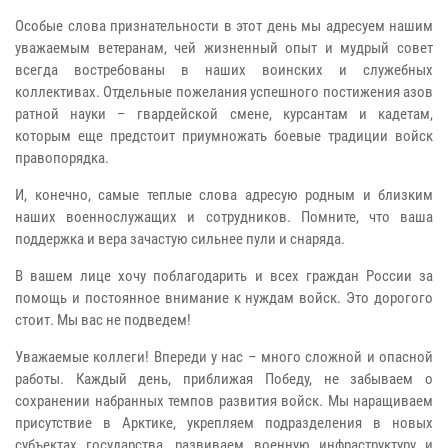
Особые слова признательности в этот день мы адресуем нашим
уважаемым ветеранам, чей жизненный опыт и мудрый совет
всегда востребованы в наших воинских и служебных
коллективах. Отдельные пожелания успешного постижения азов
ратной науки – гвардейской смене, курсантам и кадетам,
которым еще предстоит приумножать боевые традиции войск
правопорядка.
И, конечно, самые теплые слова адресую родным и близким
наших военнослужащих и сотрудников. Помните, что ваша
поддержка и вера зачастую сильнее пули и снаряда.
В вашем лице хочу поблагодарить и всех граждан России за
помощь и постоянное внимание к нуждам войск. Это дорогого
стоит. Мы вас не подведем!
Уважаемые коллеги! Впереди у нас – много сложной и опасной
работы. Каждый день, приближая Победу, не забываем о
сохранении набранных темпов развития войск. Мы наращиваем
присутствие в Арктике, укрепляем подразделения в новых
субъектах государства, развиваем военную инфраструктуру и