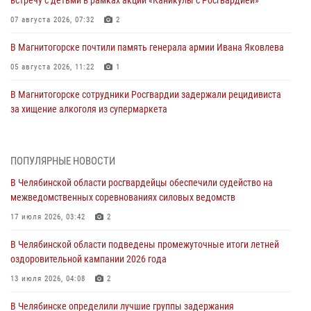
07 августа 2026, 07:32
2
В Магнитогорске почтили память генерала армии Ивана Яковлева
05 августа 2026, 11:22
1
В Магнитогорске сотрудники Росгвардии задержали рецидивиста
за хищение алкоголя из супермаркета
05 августа 2026, 06:06
На Южном Урале спецназ Росгвардии провел военно-полевые
ПОПУЛЯРНЫЕ НОВОСТИ
сборы для кадетов
В Челябинской области росгвардейцы обеспечили судейство на
04 августа 2026, 10:03
1
межведомственных соревнованиях силовых ведомств
Росгвардейцы задержали трёх магазинных воров в Челябинске
17 июля 2026, 03:42
2
04 августа 2026, 10:00
В Челябинской области подведены промежуточные итоги летней
оздоровительной кампании 2026 года
На Южном Урале сотрудники Росгвардии задержали
подозреваемого в совершении убийства
13 июля 2026, 04:08
2
03 августа 2026, 11:41
В Челябинске определили лучшие группы задержания