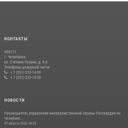
15 июля 2026, 05:49
4
Бойцы спецназа Росгвардии провели экскурсию для подростков из
трудовых отрядов на Южном Урале
28 июля 2026, 10:38
4
КОНТАКТЫ
На Южном Урале росгвардейцы обеспечили безопасность матча
Первенства России по футболу
454111
14 июля 2026, 05:15
г. Челябинск,
ул. Степана Разина, д. 6 в
Телефоны дежурной части:
+ 7 (351) 233-14-00
+ 7 (351) 233-15-00
НОВОСТИ
Руководитель управления вневедомственной охраны Росгвардии по
Челябинс...
07 августа 2026, 09:33