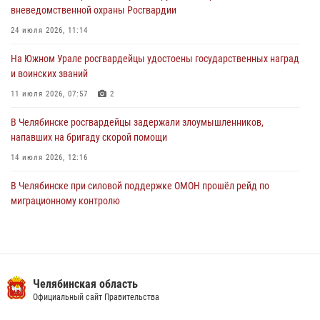
вневедомственной охраны Росгвардии
В Челябинской области росгвардейцами по горячим следам
задержан подозреваемый в грабеже
24 июля 2026, 11:14
03 августа 2026, 11:25
На Южном Урале росгвардейцы удостоены государственных наград
и воинских званий
11 июля 2026, 07:57
2
В Челябинске росгвардейцы задержали злоумышленников,
напавших на бригаду скорой помощи
14 июля 2026, 12:16
В Челябинске при силовой поддержке ОМОН прошёл рейд по
миграционному контролю
23 июля 2026, 09:28
2
В Челябинске росгвардейцы обсудили с профессиональным
спортсменом основы здорового образа жизни
Челябинская область
13 июля 2026, 03:02
5
Официальный сайт Правительства
На Южном Урале продолжается акция «Каникулы с Росгвардией»