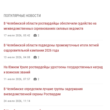
05 августа 2026, 06:06
На Южном Урале спецназ Росгвардии провел военно-полевые
ПОПУЛЯРНЫЕ НОВОСТИ
сборы для кадетов
В Челябинской области росгвардейцы обеспечили судейство на
04 августа 2026, 10:03
1
межведомственных соревнованиях силовых ведомств
Росгвардейцы задержали трёх магазинных воров в Челябинске
17 июля 2026, 03:42
2
04 августа 2026, 10:00
В Челябинской области подведены промежуточные итоги летней
оздоровительной кампании 2026 года
На Южном Урале сотрудники Росгвардии задержали
подозреваемого в совершении убийства
13 июля 2026, 04:08
2
03 августа 2026, 11:41
На Южном Урале росгвардейцы удостоены государственных наград
и воинских званий
В Челябинской области росгвардейцами по горячим следам
задержан подозреваемый в грабеже
11 июля 2026, 07:57
2
03 августа 2026, 11:25
В Челябинске определили лучшие группы задержания
вневедомственной охраны Росгвардии
24 июля 2026, 11:14