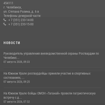
454111
14 июля 2026, 05:15
г. Челябинск,
ул. Степана Разина, д. 6 в
Телефоны дежурной части:
+ 7 (351) 233-14-00
+ 7 (351) 233-15-00
НОВОСТИ
Руководитель управления вневедомственной охраны Росгвардии по
Челябинс...
07 августа 2026, 09:33
На Южном Урале росгвардейцы приняли участие в спортивных
состязаниях, ...
07 августа 2026, 09:25
На Южном Урале бойцы ОМОН «Таганай» провели патриотическую
встречу с д...
07 августа 2026, 07:32