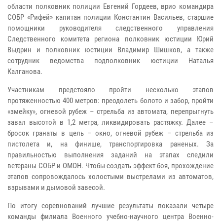
области полковник полиции Евгений Гордеев, врио командира
СОБР «Рифей» капитан полиции Константин Васильев, старшие
помощники руководителя следственного управления
Следственного комитета региона полковник юстиции Юрий
Выдрин и полковник юстиции Владимир Шишков, а также
сотрудник ведомства подполковник юстиции Наталья
Калганова.
Участникам предстояло пройти несколько этапов
протяженностью 400 метров: преодолеть болото и забор, пройти
«змейку», огневой рубеж – стрельба из автомата, перепрыгнуть
завал высотой в 1,2 метра, ликвидировать растяжку. Далее –
бросок гранаты в цель – окно, огневой рубеж – стрельба из
пистолета и, на финише, транспортировка раненых. За
правильностью выполнения заданий на этапах следили
ветераны СОБР и ОМОН. Чтобы создать эффект боя, прохождение
этапов сопровождалось холостыми выстрелами из автоматов,
взрывами и дымовой завесой.
По итогу соревнований лучшие результаты показали четыре
команды филиала Военного учебно-научного центра Военно-